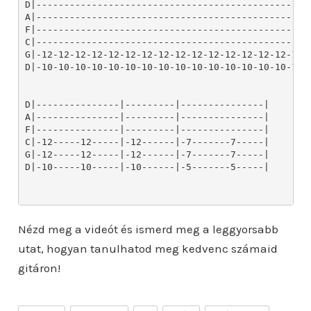
Nézd meg a videót és ismerd meg a leggyorsabb
utat, hogyan tanulhatod meg kedvenc számaid
gitáron!