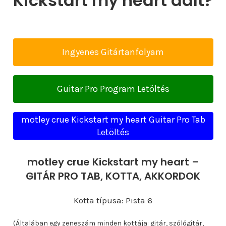
Kickstart my heart dalt?
Ingyenes Gitártanfolyam
Guitar Pro Program Letöltés
motley crue Kickstart my heart Guitar Pro Tab
Letöltés
motley crue Kickstart my heart –
GITÁR PRO TAB, KOTTA, AKKORDOK
Kotta típusa: Pista 6
(Általában egy zeneszám minden kottája: gitár, szólógitár,