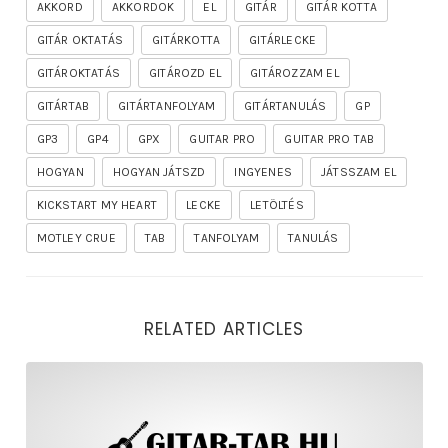
AKKORD
AKKORDOK
EL
GITÁR
GITÁR KOTTA
GITÁR OKTATÁS
GITÁRKOTTA
GITÁRLECKE
GITÁROKTATÁS
GITÁROZD EL
GITÁROZZAM EL
GITÁRTAB
GITÁRTANFOLYAM
GITÁRTANULÁS
GP
GP3
GP4
GPX
GUITAR PRO
GUITAR PRO TAB
HOGYAN
HOGYAN JÁTSZD
INGYENES
JÁTSSZAM EL
KICKSTART MY HEART
LECKE
LETÖLTÉS
MOTLEY CRUE
TAB
TANFOLYAM
TANULÁS
RELATED ARTICLES
rhapsody – the mighty ride of the firelord gitár kotta,