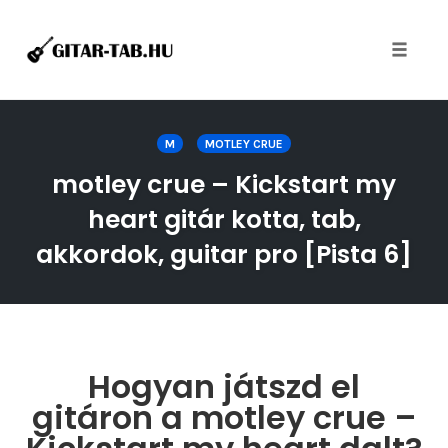
Toggle
naviga
Skip
to
M
MOTLEY CRUE
content
motley crue – Kickstart my
heart gitár kotta, tab,
akkordok, guitar pro [Pista 6]
Hogyan játszd el
gitáron a motley crue –