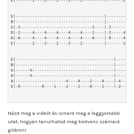
Nézd meg a videót és ismerd meg a leggyorsabb
utat, hogyan tanulhatod meg kedvenc számaid
gitáron!