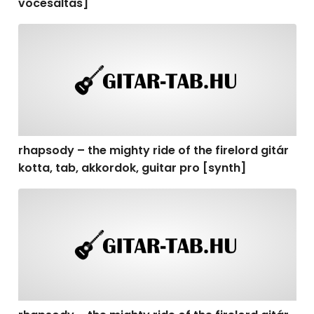
vocesaltas]
rhapsody – the mighty ride of the firelord gitár kotta, t
rhapsody – the mighty ride of the firelord gitár
kotta, tab, akkordok, guitar pro [synth]
rhapsody – the mighty ride of the firelord gitár kotta, 