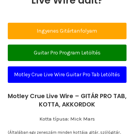
Live Wire dalt?
Ingyenes Gitártanfolyam
Guitar Pro Program Letöltés
Motley Crue Live Wire Guitar Pro Tab Letöltés
Motley Crue Live Wire – GITÁR PRO TAB,
KOTTA, AKKORDOK
Kotta típusa: Mick Mars
(Általában egy zeneszám minden kottája: gitár, szólógitár,