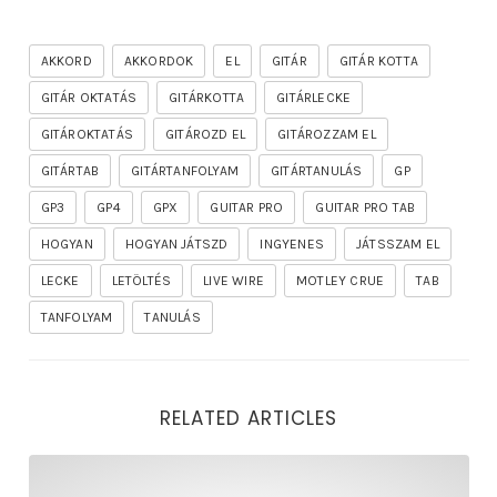
AKKORD
AKKORDOK
EL
GITÁR
GITÁR KOTTA
GITÁR OKTATÁS
GITÁRKOTTA
GITÁRLECKE
GITÁROKTATÁS
GITÁROZD EL
GITÁROZZAM EL
GITÁRTAB
GITÁRTANFOLYAM
GITÁRTANULÁS
GP
GP3
GP4
GPX
GUITAR PRO
GUITAR PRO TAB
HOGYAN
HOGYAN JÁTSZD
INGYENES
JÁTSSZAM EL
LECKE
LETÖLTÉS
LIVE WIRE
MOTLEY CRUE
TAB
TANFOLYAM
TANULÁS
RELATED ARTICLES
rhapsody – the mighty ride of the firelord gitár kotta,