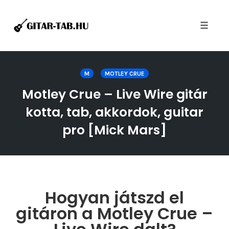
Toggle
naviga
Skip
to
M
MOTLEY CRUE
content
Motley Crue – Live Wire gitár
kotta, tab, akkordok, guitar
pro [Mick Mars]
Hogyan játszd el
gitáron a Motley Crue –