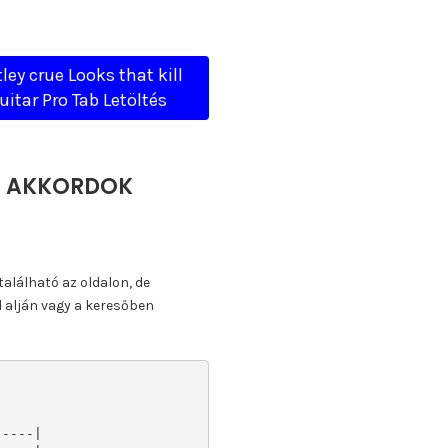
ley crue Looks that kill
uitar Pro Tab Letöltés
TA, AKKORDOK
található az oldalon, de
l alján vagy a keresőben