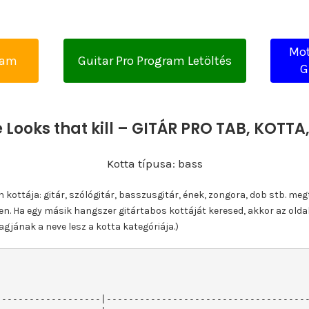
Mot
yam
Guitar Pro Program Letöltés
G
 Looks that kill – GITÁR PRO TAB, KOT
Kotta típusa: bass
ottája: gitár, szólógitár, basszusgitár, ének, zongora, dob stb. meg
n. Ha egy másik hangszer gitártabos kottáját keresed, akkor az olda
gjának a neve lesz a kotta kategóriája.)