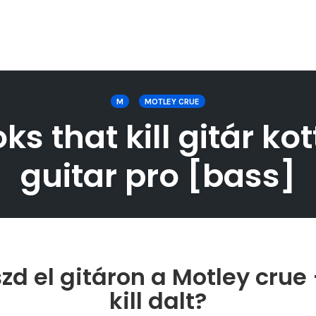
M
MOTLEY CRUE
s that kill gitár ko
guitar pro [bass]
zd el gitáron a Motley crue 
kill dalt?