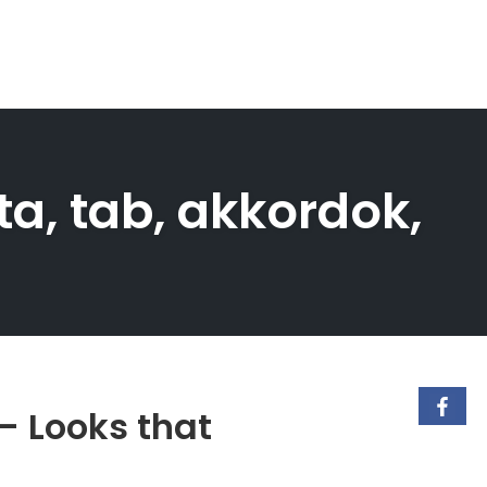
tta, tab, akkordok,
– Looks that