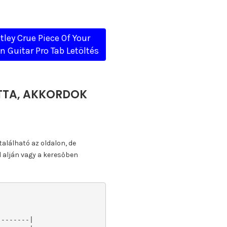
ley Crue Piece Of Your
n Guitar Pro Tab Letöltés
KOTTA, AKKORDOK
található az oldalon, de
l alján vagy a keresőben