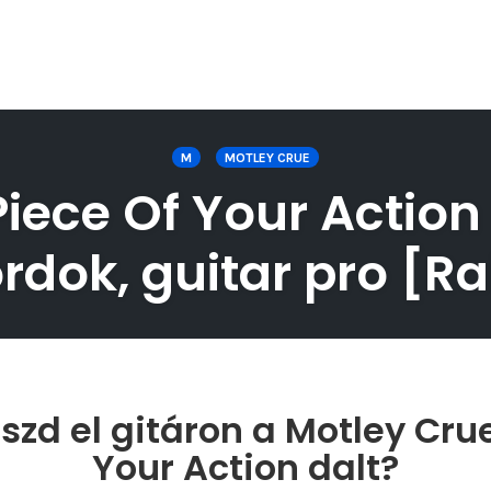
M
MOTLEY CRUE
iece Of Your Action g
rdok, guitar pro [Rai
szd el gitáron a Motley Crue
Your Action dalt?