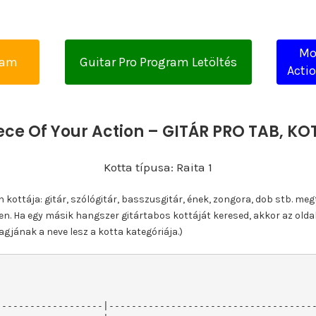
Mot
yam
Guitar Pro Program Letöltés
Actio
ece Of Your Action – GITÁR PRO TAB, 
Kotta típusa: Raita 1
ottája: gitár, szólógitár, basszusgitár, ének, zongora, dob stb. meg
n. Ha egy másik hangszer gitártabos kottáját keresed, akkor az olda
gjának a neve lesz a kotta kategóriája.)