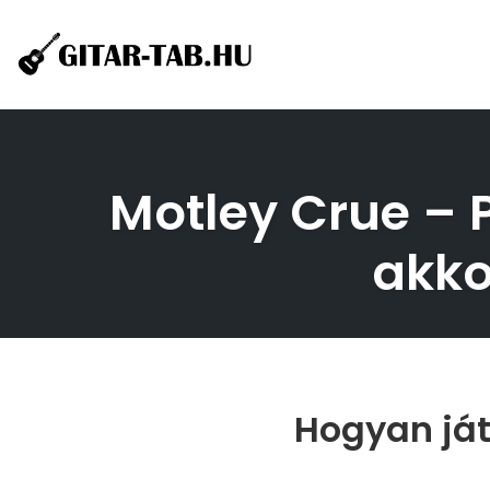
Skip
to
content
Motley Crue – P
akko
Hogyan ját