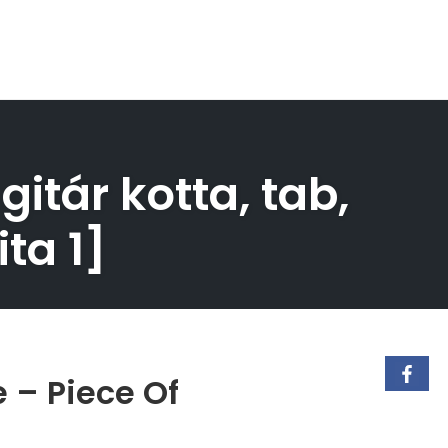
itár kotta, tab,
ta 1]
 – Piece Of