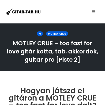
Toggle
naviga
Skip
to
M
MOTLEY CRUE
content
MOTLEY CRUE – too fast for
love gitár kotta, tab, akkordok,
guitar pro [Piste 2]
Hogyan játszd el
gitáron a MOTLEY CRUE