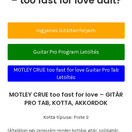
– too fast for love dalt?
Ingyenes Gitártanfolyam
Guitar Pro Program Letöltés
MOTLEY CRUE too fast for love Guitar Pro Tab
Letöltés
MOTLEY CRUE too fast for love – GITÁR
PRO TAB, KOTTA, AKKORDOK
Kotta típusa: Piste 2
(Általában egy zeneszám minden kottája: gitár, szólógitár,