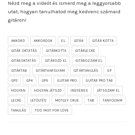
Nézd meg a videót és ismerd meg a leggyorsabb
utat, hogyan tanulhatod meg kedvenc számaid
gitáron!
AKKORD
AKKORDOK
EL
GITÁR
GITÁR KOTTA
GITÁR OKTATÁS
GITÁRKOTTA
GITÁRLECKE
GITÁROKTATÁS
GITÁROZD EL
GITÁROZZAM EL
GITÁRTAB
GITÁRTANFOLYAM
GITÁRTANULÁS
GP
GP3
GP4
GPX
GUITAR PRO
GUITAR PRO TAB
HOGYAN
HOGYAN JÁTSZD
INGYENES
JÁTSSZAM EL
LECKE
LETÖLTÉS
MOTLEY CRUE
TAB
TANFOLYAM
TANULÁS
TOO FAST FOR LOVE