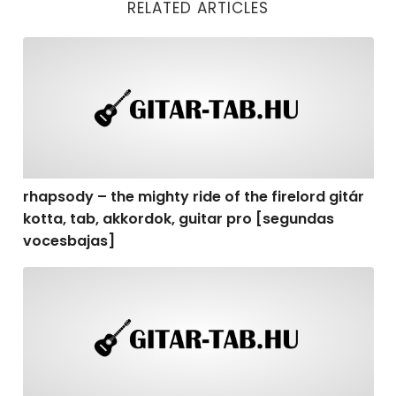
RELATED ARTICLES
rhapsody – the mighty ride of the firelord gitár kotta,
rhapsody – the mighty ride of the firelord gitár
kotta, tab, akkordok, guitar pro [segundas
vocesbajas]
rhapsody – the mighty ride of the firelord gitár kotta,