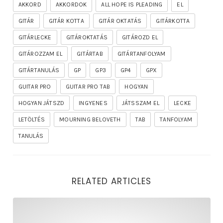
AKKORD
AKKORDOK
ALL HOPE IS PLEADING
EL
GITÁR
GITÁR KOTTA
GITÁR OKTATÁS
GITÁRKOTTA
GITÁRLECKE
GITÁROKTATÁS
GITÁROZD EL
GITÁROZZAM EL
GITÁRTAB
GITÁRTANFOLYAM
GITÁRTANULÁS
GP
GP3
GP4
GPX
GUITAR PRO
GUITAR PRO TAB
HOGYAN
HOGYAN JÁTSZD
INGYENES
JÁTSSZAM EL
LECKE
LETÖLTÉS
MOURNING BELOVETH
TAB
TANFOLYAM
TANULÁS
RELATED ARTICLES
rhapsody – the mighty ride of the firelord gitár kotta,