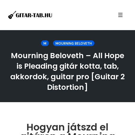
Toggle
naviga
Skip
to
M
MOURNING BELOVETH
content
Mourning Beloveth – All Hope
is Pleading gitár kotta, tab,
akkordok, guitar pro [Guitar 2
Distortion]
Hogyan játszd el