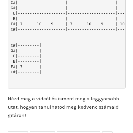
Nézd meg a videót és ismerd meg a leggyorsabb
utat, hogyan tanulhatod meg kedvenc számaid
gitáron!