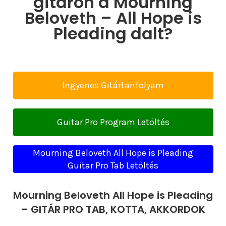
gitáron a Mourning
Beloveth – All Hope is
Pleading dalt?
Ingyenes Gitártanfolyam
Guitar Pro Program Letöltés
Mourning Beloveth All Hope is Pleading
Guitar Pro Tab Letöltés
Mourning Beloveth All Hope is Pleading
– GITÁR PRO TAB, KOTTA, AKKORDOK