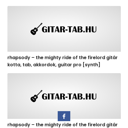
rhapsody – the mighty ride of the firelord gitár kotta, t
rhapsody – the mighty ride of the firelord gitár
kotta, tab, akkordok, guitar pro [synth]
rhapsody – the mighty ride of the firelord gitár kotta, 
rhapsody – the mighty ride of the firelord gitár