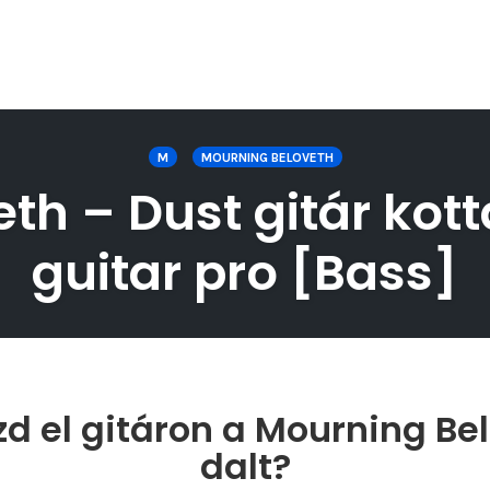
M
MOURNING BELOVETH
h – Dust gitár kott
guitar pro [Bass]
d el gitáron a Mourning Be
dalt?