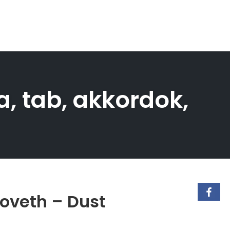
a, tab, akkordok,
loveth – Dust