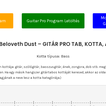
Mo
yam
Guitar Pro Program Letöltés
G
Beloveth Dust – GITÁR PRO TAB, KOTTA
Kotta típusa: Bass
ottája: gitár, szólógitár, basszusgitár, ének, zongora, dob stb. meg
n. Ha egy másik hangszer gitártabos kottáját keresed, akkor az olda
gjának a neve lesz a kotta kategóriája.)