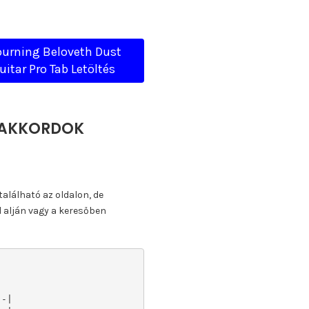
urning Beloveth Dust
uitar Pro Tab Letöltés
, AKKORDOK
található az oldalon, de
l alján vagy a keresőben