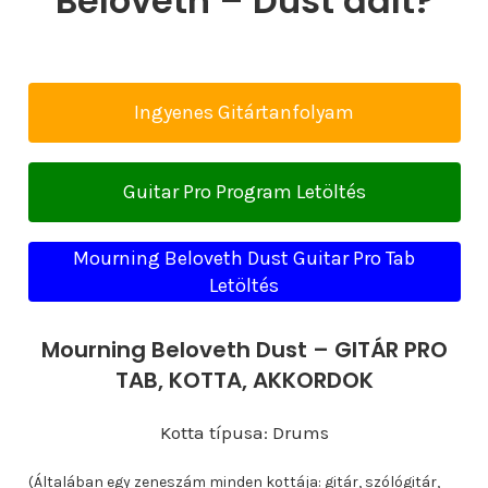
Beloveth – Dust dalt?
Ingyenes Gitártanfolyam
Guitar Pro Program Letöltés
Mourning Beloveth Dust Guitar Pro Tab
Letöltés
Mourning Beloveth Dust – GITÁR PRO
TAB, KOTTA, AKKORDOK
Kotta típusa: Drums
(Általában egy zeneszám minden kottája: gitár, szólógitár,