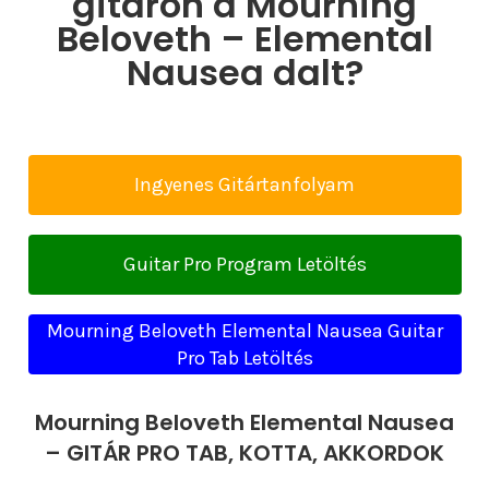
gitáron a Mourning
Beloveth – Elemental
Nausea dalt?
Ingyenes Gitártanfolyam
Guitar Pro Program Letöltés
Mourning Beloveth Elemental Nausea Guitar
Pro Tab Letöltés
Mourning Beloveth Elemental Nausea
– GITÁR PRO TAB, KOTTA, AKKORDOK