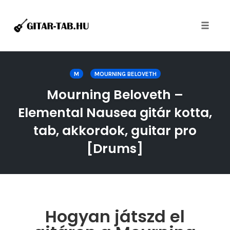
Toggle
naviga
Skip
to
M
MOURNING BELOVETH
content
Mourning Beloveth –
Elemental Nausea gitár kotta,
tab, akkordok, guitar pro
[Drums]
Hogyan játszd el