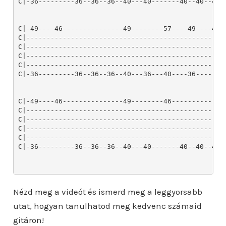
Nézd meg a videót és ismerd meg a leggyorsabb
utat, hogyan tanulhatod meg kedvenc számaid
gitáron!