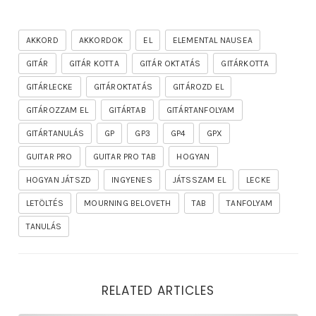
AKKORD
AKKORDOK
EL
ELEMENTAL NAUSEA
GITÁR
GITÁR KOTTA
GITÁR OKTATÁS
GITÁRKOTTA
GITÁRLECKE
GITÁROKTATÁS
GITÁROZD EL
GITÁROZZAM EL
GITÁRTAB
GITÁRTANFOLYAM
GITÁRTANULÁS
GP
GP3
GP4
GPX
GUITAR PRO
GUITAR PRO TAB
HOGYAN
HOGYAN JÁTSZD
INGYENES
JÁTSSZAM EL
LECKE
LETÖLTÉS
MOURNING BELOVETH
TAB
TANFOLYAM
TANULÁS
RELATED ARTICLES