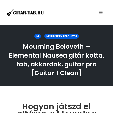
Toggle
naviga
Skip
to
M
MOURNING BELOVETH
content
Mourning Beloveth –
Elemental Nausea gitár kotta,
tab, akkordok, guitar pro
[Guitar 1 Clean]
Hogyan játszd el