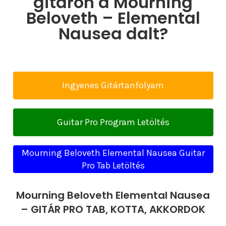
gitáron a Mourning
Beloveth – Elemental
Nausea dalt?
Ingyenes Gitártanfolyam
Guitar Pro Program Letöltés
Mourning Beloveth Elemental Nausea Guitar
Pro Tab Letöltés
Mourning Beloveth Elemental Nausea
– GITÁR PRO TAB, KOTTA, AKKORDOK