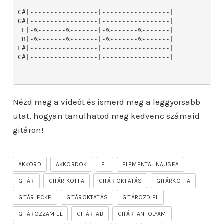
Nézd meg a videót és ismerd meg a leggyorsabb
utat, hogyan tanulhatod meg kedvenc számaid
gitáron!
AKKORD
AKKORDOK
EL
ELEMENTAL NAUSEA
GITÁR
GITÁR KOTTA
GITÁR OKTATÁS
GITÁRKOTTA
GITÁRLECKE
GITÁROKTATÁS
GITÁROZD EL
GITÁROZZAM EL
GITÁRTAB
GITÁRTANFOLYAM