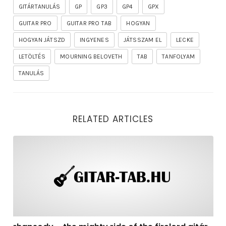
GITÁRTANULÁS
GP
GP3
GP4
GPX
GUITAR PRO
GUITAR PRO TAB
HOGYAN
HOGYAN JÁTSZD
INGYENES
JÁTSSZAM EL
LECKE
LETÖLTÉS
MOURNING BELOVETH
TAB
TANFOLYAM
TANULÁS
RELATED ARTICLES
rhapsody – the mighty ride of the firelord gitár kotta,