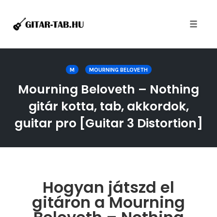
Toggle
naviga
Skip
to
M
MOURNING BELOVETH
content
Mourning Beloveth – Nothing
gitár kotta, tab, akkordok,
guitar pro [Guitar 3 Distortion]
Hogyan játszd el
gitáron a Mourning