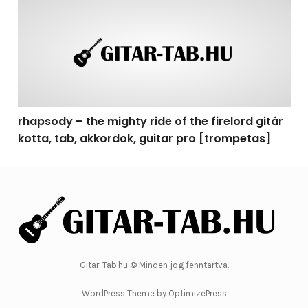
rhapsody – the mighty ride of the firelord gitár kotta, 
rhapsody – the mighty ride of the firelord gitár
kotta, tab, akkordok, guitar pro [trompetas]
Gitar-Tab.hu © Minden jog fenntartva.
WordPress Theme by OptimizePress