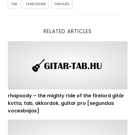
TAB
TANFOLYAM
TANULÁS
RELATED ARTICLES
rhapsody – the mighty ride of the firelord gitár kotta,
rhapsody – the mighty ride of the firelord gitár
kotta, tab, akkordok, guitar pro [segundas
vocesbajas]
rhapsody – the mighty ride of the firelord gitár kotta,