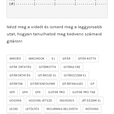
Nézd meg a videót és ismerd meg a leggyorsabb
utat, hogyan tanulhatod meg kedvenc számaid
gitáron!
AKKORD
AKKORDOK
EL
GITÁR
GITÁR KOTTA
GITÁR OKTATÁS
GITÁRKOTTA
GITÁRLECKE
GITÁROKTATÁS
GITÁROZD EL
GITÁROZZAM EL
GITÁRTAB
GITÁRTANFOLYAM
GITÁRTANULÁS
GP
GP3
GP4
GPX
GUITAR PRO
GUITAR PRO TAB
HOGYAN
HOGYAN JÁTSZD
INGYENES
JÁTSSZAM EL
LECKE
LETÖLTÉS
MOURNING BELOVETH
NOTHING