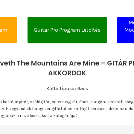
Mo
yam
Guitar Pro Program Letöltés
Mou
veth The Mountains Are Mine – GITÁR P
AKKORDOK
Kotta típusa: Bass
ottája: gitár, szólógitár, basszusgitár, ének, zongora, dob stb. meg
n. Ha egy másik hangszer gitártabos kottáját keresed, akkor az olda
gjának a neve lesz a kotta kategóriája.)