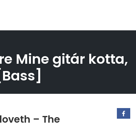
 Mine gitár kotta,
 [Bass]
loveth – The