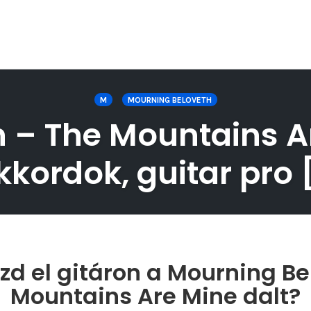
M
MOURNING BELOVETH
 – The Mountains Are
kkordok, guitar pro
zd el gitáron a Mourning Be
Mountains Are Mine dalt?