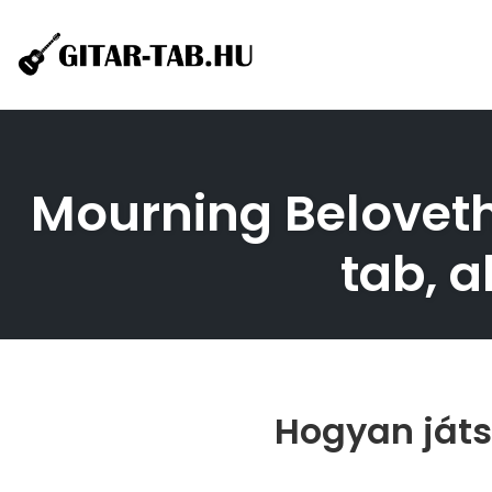
Skip
to
content
Mourning Beloveth
tab, a
Hogyan játs