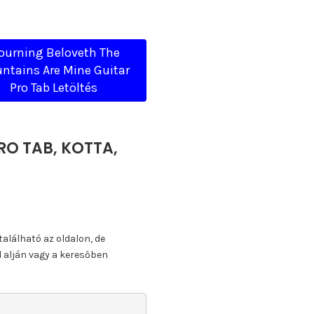
urning Beloveth The
ntains Are Mine Guitar
Pro Tab Letöltés
RO TAB, KOTTA,
található az oldalon, de
l alján vagy a keresőben