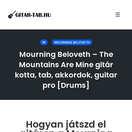
Toggle
naviga
Skip
to
M
MOURNING BELOVETH
content
Mourning Beloveth – The
Mountains Are Mine gitár
kotta, tab, akkordok, guitar
pro [Drums]
Hogyan játszd el