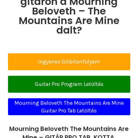
gitáron a Mourning
Beloveth – The
Mountains Are Mine
dalt?
Ingyenes Gitártanfolyam
Guitar Pro Program Letöltés
Mourning Beloveth The Mountains Are Mine
Guitar Pro Tab Letöltés
Mourning Beloveth The Mountains Are
Mine – GITÁR PRO TAB, KOTTA,