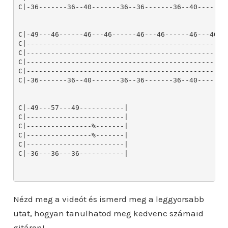
Nézd meg a videót és ismerd meg a leggyorsabb
utat, hogyan tanulhatod meg kedvenc számaid
gitáron!