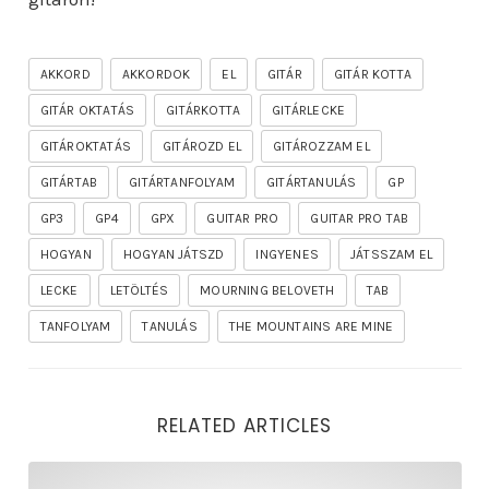
AKKORD
AKKORDOK
EL
GITÁR
GITÁR KOTTA
GITÁR OKTATÁS
GITÁRKOTTA
GITÁRLECKE
GITÁROKTATÁS
GITÁROZD EL
GITÁROZZAM EL
GITÁRTAB
GITÁRTANFOLYAM
GITÁRTANULÁS
GP
GP3
GP4
GPX
GUITAR PRO
GUITAR PRO TAB
HOGYAN
HOGYAN JÁTSZD
INGYENES
JÁTSSZAM EL
LECKE
LETÖLTÉS
MOURNING BELOVETH
TAB
TANFOLYAM
TANULÁS
THE MOUNTAINS ARE MINE
RELATED ARTICLES
rhapsody – the mighty ride of the firelord gitár kotta,