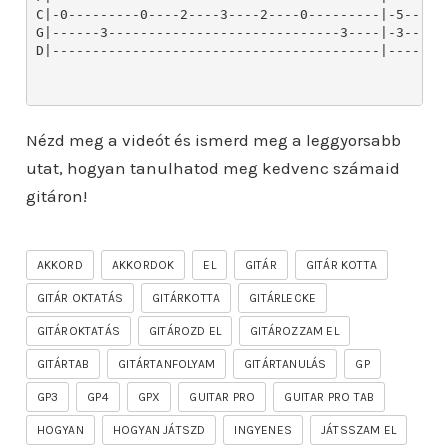
Nézd meg a videót és ismerd meg a leggyorsabb
utat, hogyan tanulhatod meg kedvenc számaid
gitáron!
AKKORD
AKKORDOK
EL
GITÁR
GITÁR KOTTA
GITÁR OKTATÁS
GITÁRKOTTA
GITÁRLECKE
GITÁROKTATÁS
GITÁROZD EL
GITÁROZZAM EL
GITÁRTAB
GITÁRTANFOLYAM
GITÁRTANULÁS
GP
GP3
GP4
GPX
GUITAR PRO
GUITAR PRO TAB
HOGYAN
HOGYAN JÁTSZD
INGYENES
JÁTSSZAM EL