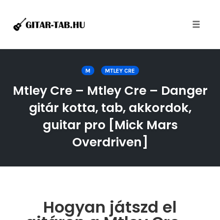
Toggle
naviga
Skip
to
M
MTLEY CRE
content
Mtley Cre – Mtley Cre – Danger
gitár kotta, tab, akkordok,
guitar pro [Mick Mars
Overdriven]
Hogyan játszd el