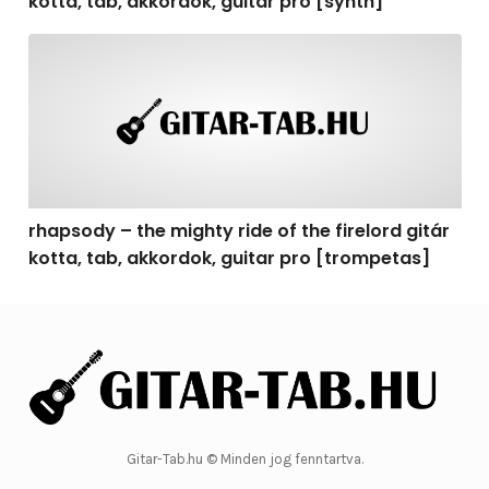
kotta, tab, akkordok, guitar pro [synth]
rhapsody – the mighty ride of the firelord gitár kotta, 
rhapsody – the mighty ride of the firelord gitár
kotta, tab, akkordok, guitar pro [trompetas]
Gitar-Tab.hu © Minden jog fenntartva.