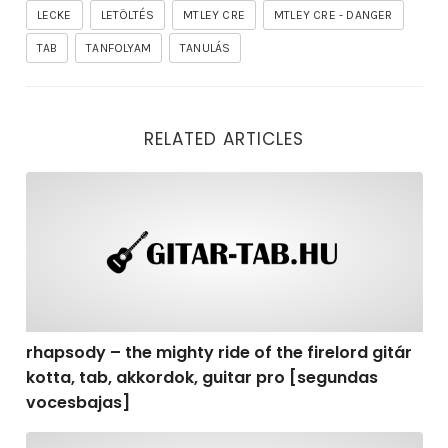
LECKE
LETÖLTÉS
MTLEY CRE
MTLEY CRE - DANGER
TAB
TANFOLYAM
TANULÁS
RELATED ARTICLES
rhapsody – the mighty ride of the firelord gitár kotta,
rhapsody – the mighty ride of the firelord gitár
kotta, tab, akkordok, guitar pro [segundas
vocesbajas]
rhapsody – the mighty ride of the firelord gitár kotta,