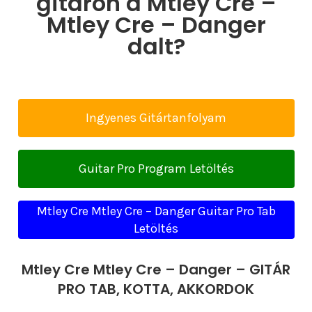
gitáron a Mtley Cre –
Mtley Cre – Danger
dalt?
Ingyenes Gitártanfolyam
Guitar Pro Program Letöltés
Mtley Cre Mtley Cre – Danger Guitar Pro Tab
Letöltés
Mtley Cre Mtley Cre – Danger – GITÁR
PRO TAB, KOTTA, AKKORDOK