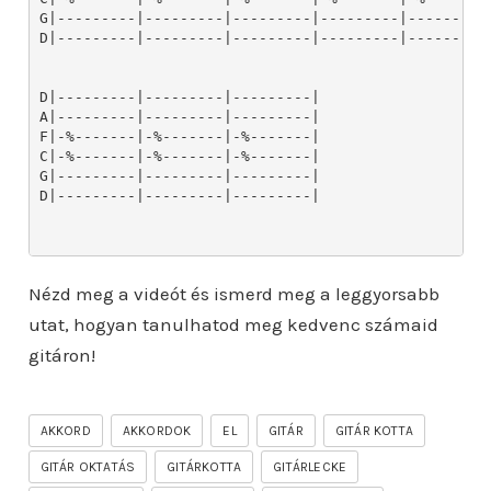
G|---------|---------|---------|---------|---------|
D|---------|---------|---------|---------|---------|
D|---------|---------|---------|

A|---------|---------|---------|

F|-%-------|-%-------|-%-------|

C|-%-------|-%-------|-%-------|

G|---------|---------|---------|

D|---------|---------|---------|

Nézd meg a videót és ismerd meg a leggyorsabb
utat, hogyan tanulhatod meg kedvenc számaid
gitáron!
AKKORD
AKKORDOK
EL
GITÁR
GITÁR KOTTA
GITÁR OKTATÁS
GITÁRKOTTA
GITÁRLECKE