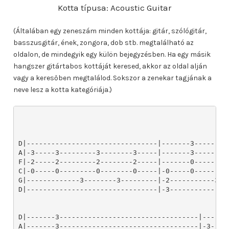
Kotta típusa: Acoustic Guitar
(Általában egy zeneszám minden kottája: gitár, szólógitár,
basszusgitár, ének, zongora, dob stb. megtalálható az
oldalon, de mindegyik egy külön bejegyzésben. Ha egy másik
hangszer gitártabos kottáját keresed, akkor az oldal alján
vagy a keresőben megtalálod. Sokszor a zenekar tagjának a
neve lesz a kotta kategóriája.)
D|--------------------------------|-------3--------
A|-3-----3---------3--------3-----|-------3--------
F|-2-----2---------2--------2-----|-------0--------
C|-0-----0---------0--------0-----|-0-----0--------
G|-------------3--------3---------|-2-----------3--
D|--------------------------------|-3--------------
D|-------3----------------------------------|------
A|-------3----------------------------------|-3----