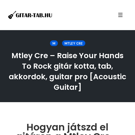
Toggle
naviga
Skip
to
M
MTLEY CRE
content
Mtley Cre – Raise Your Hands
To Rock gitár kotta, tab,
akkordok, guitar pro [Acoustic
Guitar]
Hogyan játszd el