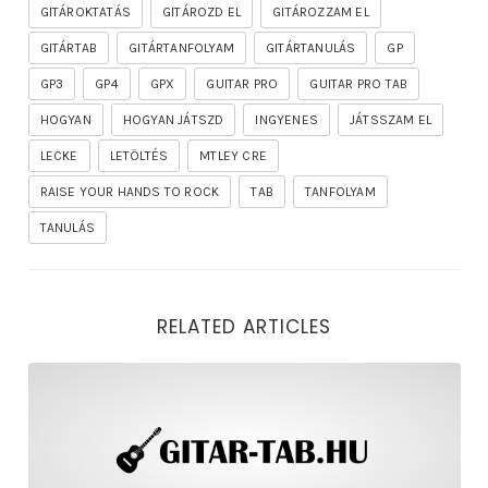
GITÁROKTATÁS
GITÁROZD EL
GITÁROZZAM EL
GITÁRTAB
GITÁRTANFOLYAM
GITÁRTANULÁS
GP
GP3
GP4
GPX
GUITAR PRO
GUITAR PRO TAB
HOGYAN
HOGYAN JÁTSZD
INGYENES
JÁTSSZAM EL
LECKE
LETÖLTÉS
MTLEY CRE
RAISE YOUR HANDS TO ROCK
TAB
TANFOLYAM
TANULÁS
RELATED ARTICLES
rhapsody – the mighty ride of the firelord gitár kotta,