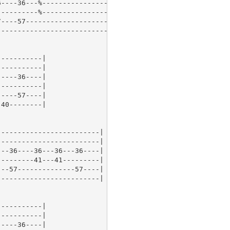
----36---%--------------------|

---------%--------------------|

----57------------------------|

------------------------------|

----------|

----------|

----36----|

----------|

----57----|

40--------|

------------------------|

------------------------|

--36----36---36---36----|

--------41---41---------|

--57--------------57----|

------------------------|

----------|

----------|

----36----|
