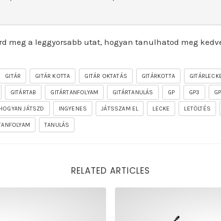
rd meg a leggyorsabb utat, hogyan tanulhatod meg kedv
GITÁR
GITÁR KOTTA
GITÁR OKTATÁS
GITÁRKOTTA
GITÁRLECK
GITÁRTAB
GITÁRTANFOLYAM
GITÁRTANULÁS
GP
GP3
G
HOGYAN JÁTSZD
INGYENES
JÁTSSZAM EL
LECKE
LETÖLTÉS
TANFOLYAM
TANULÁS
RELATED ARTICLES
of the firelord gitár kotta, tab, akkordok, guitar pro [seg
rhapsody – the mighty ride o