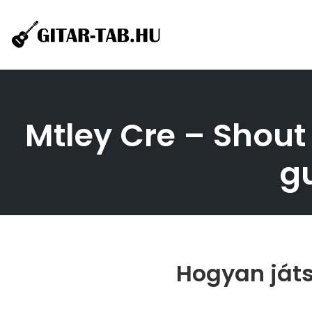
Skip
to
content
Mtley Cre – Shout 
g
Hogyan játs