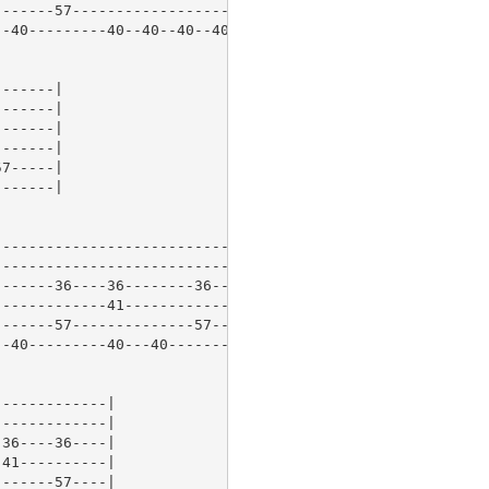
------57--------------------57----|

-40---------40--40--40--40--------|

------|

------|

------|

------|

7-----|

------|

----------------------------|

----------------------------|

------36----36--------36----|

------------41--------------|

------57--------------57----|

-40---------40---40---------|

------------|

------------|

36----36----|

41----------|

------57----|
