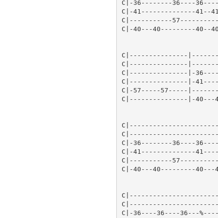
C|-36--------36----36----
C|-41--------------41--41
C|-----------57----------
C|-40---40---------40--40
C|---------------|-------
C|---------------|-------
C|---------------|-36----
C|---------------|-41----
C|-57-----57-----|-------
C|---------------|-40---4
C|-----------------------
C|-----------------------
C|-36--------36----36----
C|-41--------------41----
C|-----------57----------
C|-40---40---------40---4
C|-----------------------
C|-----------------------
C|-36----36----36---%----