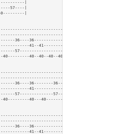
----------|

----57----|

0---------|

----------------------------------|

----------------------------------|

------36----36--------------36----|

------------41--41----------------|

------57--------------------57----|

-40---------40--40--40--40--------|

----------------------------|

----------------------------|

------36----36--------36----|

------------41--------------|

------57--------------57----|

-40---------40---40---------|

----------------------------------|

----------------------------------|

------36----36--------------36----|

------------41--41----------------|
