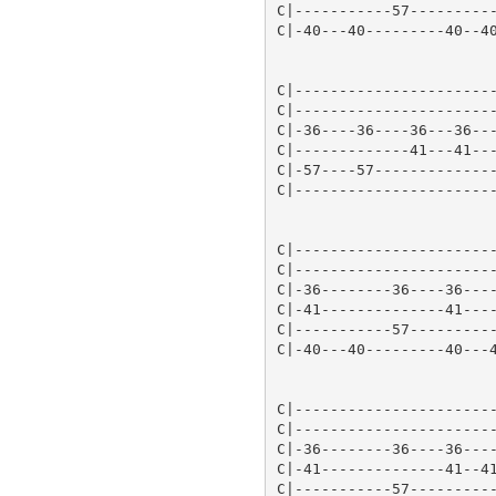
C|-----------57----------
C|-40---40---------40--40
C|-----------------------
C|-----------------------
C|-36----36----36---36---
C|-------------41---41---
C|-57----57--------------
C|-----------------------
C|-----------------------
C|-----------------------
C|-36--------36----36----
C|-41--------------41----
C|-----------57----------
C|-40---40---------40---4
C|-----------------------
C|-----------------------
C|-36--------36----36----
C|-41--------------41--41
C|-----------57----------