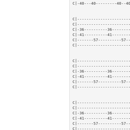
C|-40---40---------40--40
C|-----------------------
C|-----------------------
C|-36----------36--------
C|-41----------41--------
C|-------57----------57--
C|-----------------------
C|-----------------------
C|-----------------------
C|-36----------36--------
C|-41----------41--------
C|-------57----------57--
C|-----------------------
C|-----------------------
C|-----------------------
C|-36----------36--------
C|-41----------41--------
C|-------57----------57--
C|-----------------------