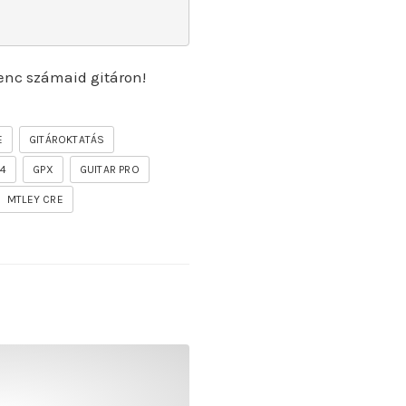
enc számaid gitáron!
E
GITÁROKTATÁS
P4
GPX
GUITAR PRO
MTLEY CRE
undas vocesbajas]
f the firelord gitár kotta, tab, akkordok, guitar pro [segu