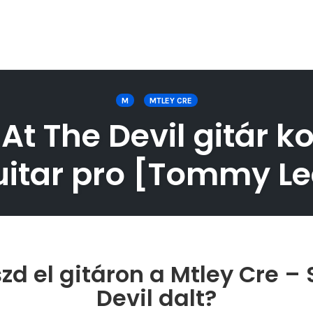
M
MTLEY CRE
At The Devil gitár ko
uitar pro [Tommy Le
zd el gitáron a Mtley Cre – 
Devil dalt?