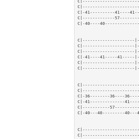
C|-----------------------
C|-----------------------
C|-41----------41----41--
C|-------------57--------
C|-40----40--------------
C|---------------------|-
C|---------------------|-
C|---------------------|-
C|-41----41-----41-----|-
C|---------------------|-
C|---------------------|-
C|-----------------------
C|-----------------------
C|-36--------36----36----
C|-41--------------41----
C|-----------57----------
C|-40---40---------40---4
C|-----------------------
C|-----------------------