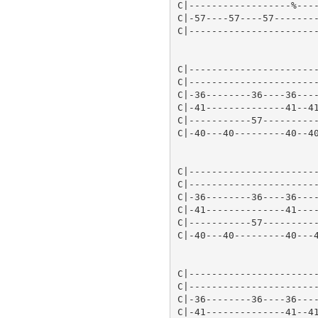
C|------------------%----
C|-57----57----57--------
C|-----------------------
C|-----------------------
C|-----------------------
C|-36--------36----36----
C|-41--------------41--41
C|-----------57----------
C|-40---40---------40--40
C|-----------------------
C|-----------------------
C|-36--------36----36----
C|-41--------------41----
C|-----------57----------
C|-40---40---------40---4
C|-----------------------
C|-----------------------
C|-36--------36----36----
C|-41--------------41--41