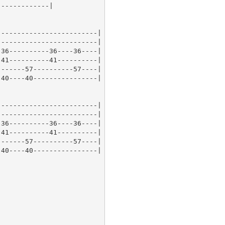
------------|

------------------------|

------------------------|

36----------36----36----|

41----------41----------|

------57----------57----|

40----40----------------|

------------------------|

------------------------|

36----------36----36----|

41----------41----------|

------57----------57----|

40----40----------------|
