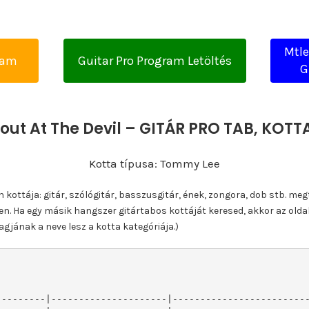
Mtle
yam
Guitar Pro Program Letöltés
G
hout At The Devil – GITÁR PRO TAB, KOT
Kotta típusa: Tommy Lee
ottája: gitár, szólógitár, basszusgitár, ének, zongora, dob stb. meg
n. Ha egy másik hangszer gitártabos kottáját keresed, akkor az olda
gjának a neve lesz a kotta kategóriája.)
--------|---------------------|-------------------------