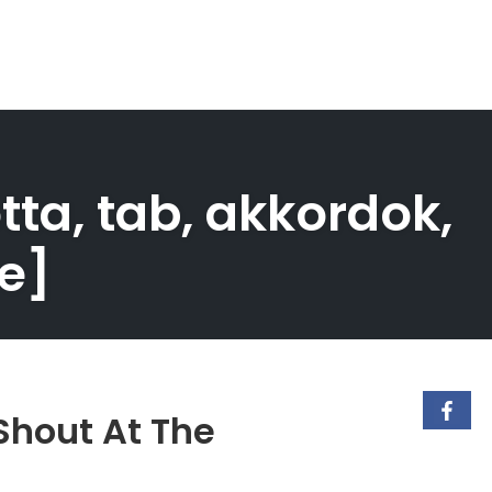
tta, tab, akkordok,
e]
Shout At The