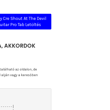
y Cre Shout At The Devil
uitar Pro Tab Letöltés
TA, AKKORDOK
található az oldalon, de
l alján vagy a keresőben
------|
