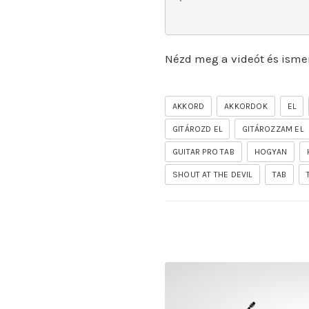
Nézd meg a videót és isme
AKKORD
AKKORDOK
EL
GITÁROZD EL
GITÁROZZAM EL
GUITAR PRO TAB
HOGYAN
SHOUT AT THE DEVIL
TAB
rhapsody – the mighty ride 