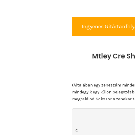
Ingyenes Gitártanfol
Mtley Cre S
(Általában egy zeneszám minden k
mindegyik egy külön bejegyzésbe
megtalálod. Sokszor a zenekar ta
C|-----------------------