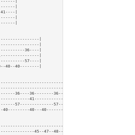
------|

------|

41----|

------|

------|

----------------|

----------------|

----------36----|

----------------|

----------57----|

--40--40--------|

----------------------------|

----------------------------|

------36----36--------36----|

------------41--------------|

------57--------------57----|

-40---------40---40---------|

------------------------------|

--------------45--47--48--47--|
