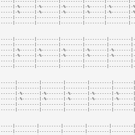
-----|--------|---------|---------|--------|---------|--
-----|-%------|-%-------|-%-------|-%------|-%-------|-%
-----|-%------|-%-------|-%-------|-%------|-%-------|-%
-----|--------|---------|---------|--------|---------|--
-----|--------|---------|---------|--------|---------|--
-----|--------|---------|---------|---------|---------|-
-----|--------|---------|---------|---------|---------|-
-----|-%------|-%-------|-%-------|-%-------|-%-------|-
-----|-%------|-%-------|-%-------|-%-------|-%-------|-
-----|--------|---------|---------|---------|---------|-
-----|--------|---------|---------|---------|---------|-
------|---------|---------|---------|---------|--------|
------|---------|---------|---------|---------|--------|
------|-%-------|-%-------|-%-------|-%-------|-%------|
------|-%-------|-%-------|-%-------|-%-------|-%------|
------|---------|---------|---------|---------|--------|
------|---------|---------|---------|---------|--------|
-----|---------|---------|---------|---------|---------|
-----|---------|---------|---------|---------|---------|