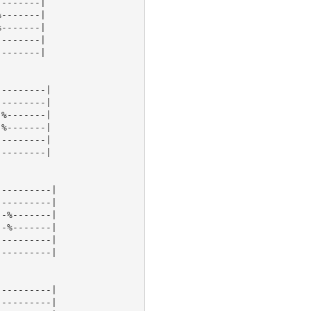
-------|

-------|

-------|

-------|

-------|

--------|

--------|

%-------|

%-------|

--------|

--------|

---------|

---------|

-%-------|

-%-------|

---------|

---------|

---------|

---------|
