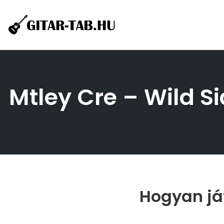
Skip
to
content
Mtley Cre – Wild Si
Hogyan ját