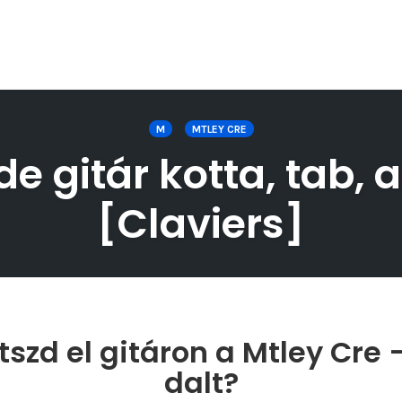
M
MTLEY CRE
de gitár kotta, tab, 
[Claviers]
szd el gitáron a Mtley Cre 
dalt?