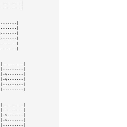
---------|

---------|

-------|

-------|

-------|

-------|

-------|

-------|

|---------|

|---------|

|-%-------|

|-%-------|

|---------|

|---------|

|---------|

|---------|

|-%-------|

|-%-------|

|---------|
