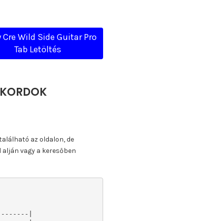
 Cre Wild Side Guitar Pro
Tab Letöltés
AKKORDOK
található az oldalon, de
l alján vagy a keresőben
-------|
