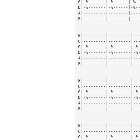
G|-%-------|-%------|-%--
D|-%-------|-%------|-%--
A|---------|--------|----
E|---------|--------|----
E|---------|---------|---
B|---------|---------|---
G|-%-------|-%-------|-%-
D|-%-------|-%-------|-%-
A|---------|---------|---
E|---------|---------|---
E|---------|---------|---
B|---------|---------|---
G|-%-------|-%-------|-%-
D|-%-------|-%-------|-%-
A|---------|---------|---
E|---------|---------|---
E|---------|---------|---
B|---------|---------|---
G|-%-------|-%-------|-%-