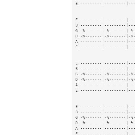
E|---------|---------|---
E|---------|---------|---
B|---------|---------|---
G|-%-------|-%-------|-%-
D|-%-------|-%-------|-%-
A|---------|---------|---
E|---------|---------|---
E|---------|---------|---
B|---------|---------|---
G|-%-------|-%-------|-%-
D|-%-------|-%-------|-%-
A|---------|---------|---
E|---------|---------|---
E|---------|---------|---
B|---------|---------|---
G|-%-------|-%-------|-%-
D|-%-------|-%-------|-%-
A|---------|---------|---
E|---------|---------|---