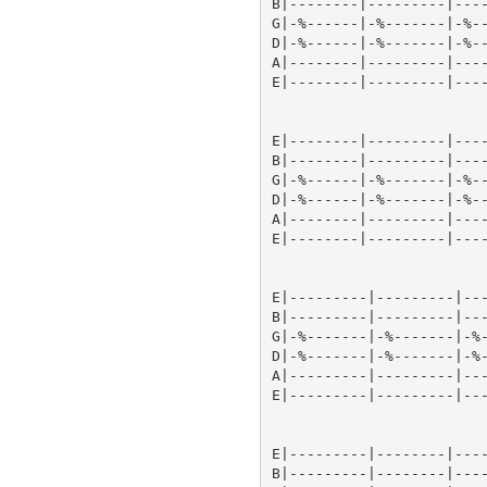
B|--------|---------|----
G|-%------|-%-------|-%--
D|-%------|-%-------|-%--
A|--------|---------|----
E|--------|---------|----
E|--------|---------|----
B|--------|---------|----
G|-%------|-%-------|-%--
D|-%------|-%-------|-%--
A|--------|---------|----
E|--------|---------|----
E|---------|---------|---
B|---------|---------|---
G|-%-------|-%-------|-%-
D|-%-------|-%-------|-%-
A|---------|---------|---
E|---------|---------|---
E|---------|--------|----
B|---------|--------|----