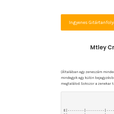
Ingyenes Gitártanfol
Mtley C
(Általában egy zeneszám minden k
mindegyik egy külön bejegyzésbe
megtalálod. Sokszor a zenekar ta
E|--------|---------|----