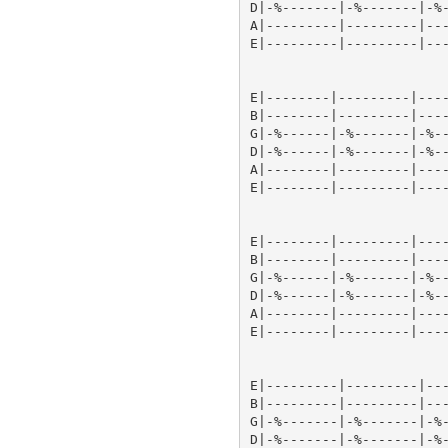
D|-%-------|-%-------|-%-
A|---------|---------|---
E|---------|---------|---
E|--------|---------|----
B|--------|---------|----
G|-%------|-%-------|-%--
D|-%------|-%-------|-%--
A|--------|---------|----
E|--------|---------|----
E|--------|---------|----
B|--------|---------|----
G|-%------|-%-------|-%--
D|-%------|-%-------|-%--
A|--------|---------|----
E|--------|---------|----
E|---------|---------|---
B|---------|---------|---
G|-%-------|-%-------|-%-
D|-%-------|-%-------|-%-