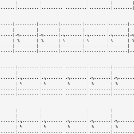
------|---------|---------|---------|---------|--------|
------|---------|---------|---------|---------|--------|
-----|---------|--------|---------|---------|--------|--
-----|---------|--------|---------|---------|--------|--
-----|-%-------|-%------|-%-------|-%-------|-%------|-%
-----|-%-------|-%------|-%-------|-%-------|-%------|-%
-----|---------|--------|---------|---------|--------|--
-----|---------|--------|---------|---------|--------|--
------|---------|---------|---------|---------|---------
------|---------|---------|---------|---------|---------
------|-%-------|-%-------|-%-------|-%-------|-%-------
------|-%-------|-%-------|-%-------|-%-------|-%-------
------|---------|---------|---------|---------|---------
------|---------|---------|---------|---------|---------
------|---------|---------|---------|---------|---------
------|---------|---------|---------|---------|---------
------|-%-------|-%-------|-%-------|-%-------|-%-------
------|-%-------|-%-------|-%-------|-%-------|-%-------
------|---------|---------|---------|---------|---------