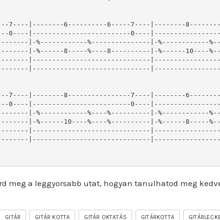
--7----|--------6----------6-----7----|--------8--------
--0----|-------------------------0----|-----------------
-------|-%------------%---------------|-%------------%--
-------|-%------8-----%----8----------|-%------10----%--
-------|------------------------------|-----------------
-------|------------------------------|-----------------
--7----|--------8----------------7----|--------6--------
--0----|-------------------------0----|-----------------
-------|-%------------%----%----------|-%------------%--
-------|-%------10----%----%----------|-%------8-----%--
-------|------------------------------|-----------------
-------|------------------------------|-----------------
rd meg a leggyorsabb utat, hogyan tanulhatod meg kedv
GITÁR
GITÁR KOTTA
GITÁR OKTATÁS
GITÁRKOTTA
GITÁRLECK