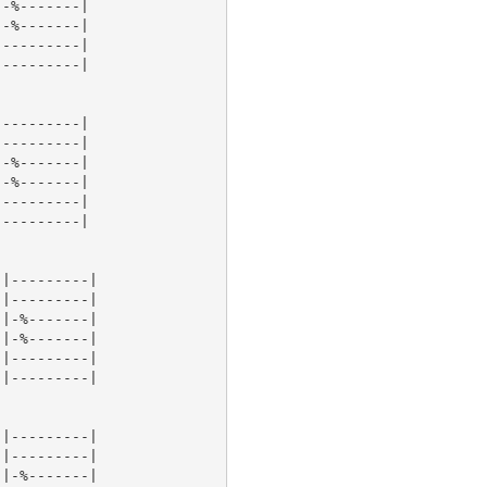
-%-------|

-%-------|

---------|

---------|

---------|

---------|

-%-------|

-%-------|

---------|

---------|

|---------|

|---------|

|-%-------|

|-%-------|

|---------|

|---------|

|---------|

|---------|

|-%-------|
