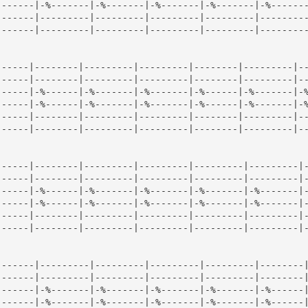
------|-%-------|-%-------|-%-------|-%-------|-%-------
------|---------|---------|---------|---------|---------
------|---------|---------|---------|---------|---------
-----|--------|---------|---------|--------|---------|--
-----|--------|---------|---------|--------|---------|--
-----|-%------|-%-------|-%-------|-%------|-%-------|-%
-----|-%------|-%-------|-%-------|-%------|-%-------|-%
-----|--------|---------|---------|--------|---------|--
-----|--------|---------|---------|--------|---------|--
-----|--------|---------|---------|---------|---------|-
-----|--------|---------|---------|---------|---------|-
-----|-%------|-%-------|-%-------|-%-------|-%-------|-
-----|-%------|-%-------|-%-------|-%-------|-%-------|-
-----|--------|---------|---------|---------|---------|-
-----|--------|---------|---------|---------|---------|-
------|---------|---------|---------|---------|--------|
------|---------|---------|---------|---------|--------|
------|-%-------|-%-------|-%-------|-%-------|-%------|
------|-%-------|-%-------|-%-------|-%-------|-%------|