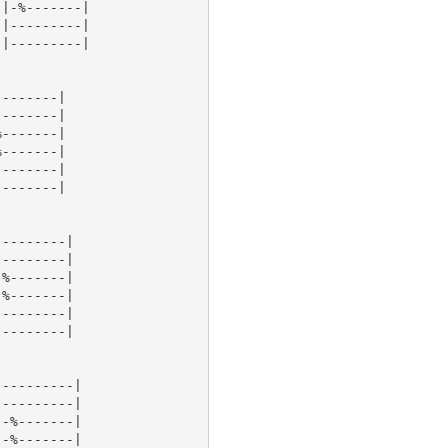
|-%-------|

|---------|

|---------|

-------|

-------|

-------|

-------|

-------|

-------|

--------|

--------|

%-------|

%-------|

--------|

--------|

---------|

---------|

-%-------|

-%-------|
