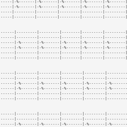
-----|-%-------|-%-------|-%-------|-%-------|-%-------|
-----|-%-------|-%-------|-%-------|-%-------|-%-------|
-----|---------|---------|---------|---------|---------|
-----|---------|---------|---------|---------|---------|
------|---------|---------|--------|---------|---------|
------|---------|---------|--------|---------|---------|
------|-%-------|-%-------|-%------|-%-------|-%-------|
------|-%-------|-%-------|-%------|-%-------|-%-------|
------|---------|---------|--------|---------|---------|
------|---------|---------|--------|---------|---------|
------|---------|---------|---------|---------|---------
------|---------|---------|---------|---------|---------
------|-%-------|-%-------|-%-------|-%-------|-%-------
------|-%-------|-%-------|-%-------|-%-------|-%-------
------|---------|---------|---------|---------|---------
------|---------|---------|---------|---------|---------
------|---------|---------|---------|---------|---------
------|---------|---------|---------|---------|---------
------|-%-------|-%-------|-%-------|-%-------|-%-------