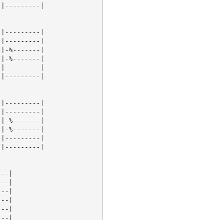
|---------|

|---------|

|---------|

|-%-------|

|-%-------|

|---------|

|---------|

|---------|

|---------|

|-%-------|

|-%-------|

|---------|

|---------|

--|

--|

--|

--|

--|

--|
