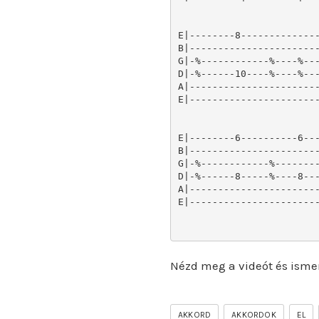
E|--------8--------------
B|-----------------------
G|-%------------%----%---
D|-%------10----%----%---
A|-----------------------
E|-----------------------
E|--------6----------6---
B|-----------------------
G|-%------------%--------
D|-%------8-----%----8---
A|-----------------------
E|-----------------------
Nézd meg a videót és isme
AKKORD
AKKORDOK
EL