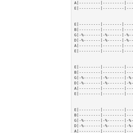
A|---------|---------|---
E|---------|---------|---
E|---------|--------|----
B|---------|--------|----
G|-%-------|-%------|-%--
D|-%-------|-%------|-%--
A|---------|--------|----
E|---------|--------|----
E|---------|---------|---
B|---------|---------|---
G|-%-------|-%-------|-%-
D|-%-------|-%-------|-%-
A|---------|---------|---
E|---------|---------|---
E|---------|---------|---
B|---------|---------|---
G|-%-------|-%-------|-%-
D|-%-------|-%-------|-%-
A|---------|---------|---