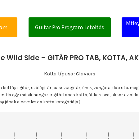
Mtley
yam
Guitar Pro Program Letöltés
re Wild Side – GITÁR PRO TAB, KOTTA, 
Kotta típusa: Claviers
ottája: gitár, szólógitár, basszusgitár, ének, zongora, dob stb. meg
n. Ha egy másik hangszer gitártabos kottáját keresed, akkor az olda
gjának a neve lesz a kotta kategóriája.)
-----|--------|---------|---------|--------|---------|--