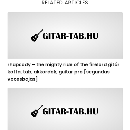
RELATED ARTICLES
rhapsody – the mighty ride of the firelord gitár kotta,
rhapsody – the mighty ride of the firelord gitár
kotta, tab, akkordok, guitar pro [segundas
vocesbajas]
rhapsody – the mighty ride of the firelord gitár kotta,