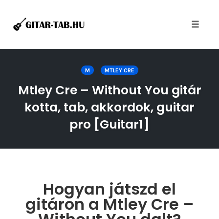
Toggle
naviga
Skip
to
M
MTLEY CRE
content
Mtley Cre – Without You gitár
kotta, tab, akkordok, guitar
pro [Guitar1]
Hogyan játszd el
gitáron a Mtley Cre –