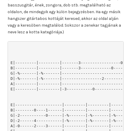
basszusgitár, ének, zongora, dob stb. megtalálható az
oldalon, de mindegyik egy külön bejegyzésben. Ha egy másik
hangszer gitártabos kottáját keresed, akkor az oldal alján
vagy a keresőben megtalálod. Sokszor a zenekar tagjának a
neve lesz a kotta kategóriája.)
E|---------|---------|-------3-----------------0---7
B|---------|---------|-------3-------------0--------
G|-%-------|-%-------|------------------------------
D|-%-------|-%-------|-----------------2------------
A|---------|---------|------------------------------
E|---------|---------|-3-----------0----------------
E|--------------------|---------|---------|---------
B|--------0----1------|---------|---------|---------
G|-2-----------0------|-%-------|-%-------|-%------%
D|-2------4-----------|-%-------|-%-------|-%------%
A|-0------2----3------|---------|---------|---------