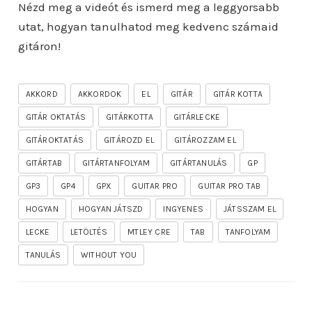
Nézd meg a videót és ismerd meg a leggyorsabb
utat, hogyan tanulhatod meg kedvenc számaid
gitáron!
AKKORD
AKKORDOK
EL
GITÁR
GITÁR KOTTA
GITÁR OKTATÁS
GITÁRKOTTA
GITÁRLECKE
GITÁROKTATÁS
GITÁROZD EL
GITÁROZZAM EL
GITÁRTAB
GITÁRTANFOLYAM
GITÁRTANULÁS
GP
GP3
GP4
GPX
GUITAR PRO
GUITAR PRO TAB
HOGYAN
HOGYAN JÁTSZD
INGYENES
JÁTSSZAM EL
LECKE
LETÖLTÉS
MTLEY CRE
TAB
TANFOLYAM
TANULÁS
WITHOUT YOU