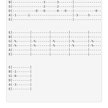
B|----------------3------3-------|------------------
G|----------------2------2-------|------------------
D|------------0---0------0---0---|-----------0------
A|-1------1----------------------|-3-----3--------3-
E|-------------------------------|------------------
E|---------|---------|---------|---------|---------|
B|---------|---------|---------|---------|---------|
G|-%-------|-%-------|-%-------|-%-------|-%-------|
D|-%-------|-%-------|-%-------|-%-------|-%-------|
A|---------|---------|---------|---------|---------|
E|---------|---------|---------|---------|---------|
E|---------|

B|-1-------|

G|-0-------|

D|---------|

A|-3-------|

E|---------|
