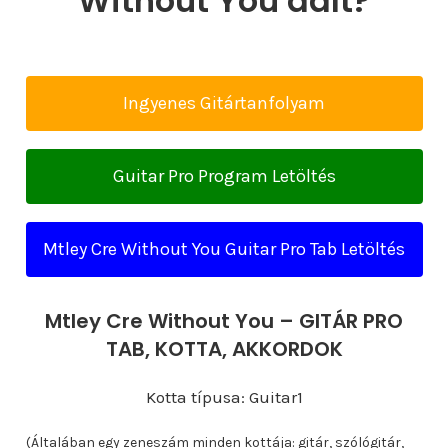
Without You dalt?
Ingyenes Gitártanfolyam
Guitar Pro Program Letöltés
Mtley Cre Without You Guitar Pro Tab Letöltés
Mtley Cre Without You – GITÁR PRO
TAB, KOTTA, AKKORDOK
Kotta típusa: Guitar1
(Általában egy zeneszám minden kottája: gitár, szólógitár,