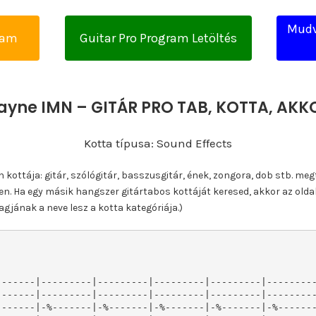
Mudv
yam
Guitar Pro Program Letöltés
yne IMN – GITÁR PRO TAB, KOTTA, AK
Kotta típusa: Sound Effects
ottája: gitár, szólógitár, basszusgitár, ének, zongora, dob stb. meg
n. Ha egy másik hangszer gitártabos kottáját keresed, akkor az olda
gjának a neve lesz a kotta kategóriája.)