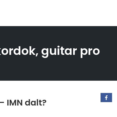
ordok, guitar pro
– IMN dalt?