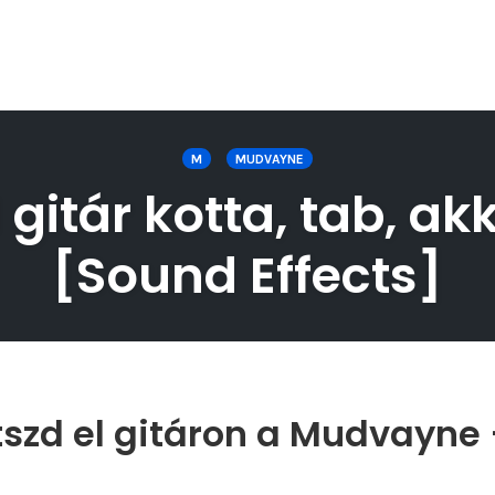
M
MUDVAYNE
itár kotta, tab, akk
[Sound Effects]
szd el gitáron a Mudvayne 