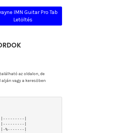
ayne IMN Guitar Pro Tab
Letöltés
KORDOK
található az oldalon, de
l alján vagy a keresőben