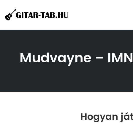
Skip
to
content
Mudvayne – IMN g
Hogyan ját