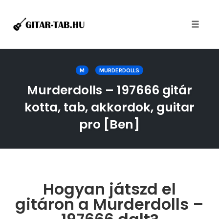
Toggle
naviga
Skip
to
M
MURDERDOLLS
content
Murderdolls – 197666 gitár
kotta, tab, akkordok, guitar
pro [Ben]
Hogyan játszd el
gitáron a Murderdolls –