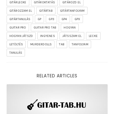
GITÁRLECKE
GITÁROKTATÁS
GITÁROZD EL
GITÁROZZAM EL
GITÁRTAB
GITÁRTANFOLYAM
GITÁRTANULÁS
GP
GP3
GP4
GPX
GUITAR PRO
GUITAR PRO TAB
HOGYAN
HOGYAN JÁTSZD
INGYENES
JÁTSSZAM EL
LECKE
LETÖLTÉS
MURDERDOLLS
TAB
TANFOLYAM
TANULÁS
RELATED ARTICLES
rhapsody – the mighty ride of the firelord gitár kotta,