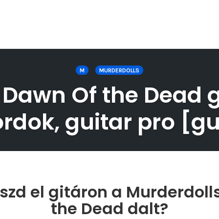
M
MURDERDOLLS
Dawn Of the Dead gi
rdok, guitar pro [gu
szd el gitáron a Murderdoll
the Dead dalt?