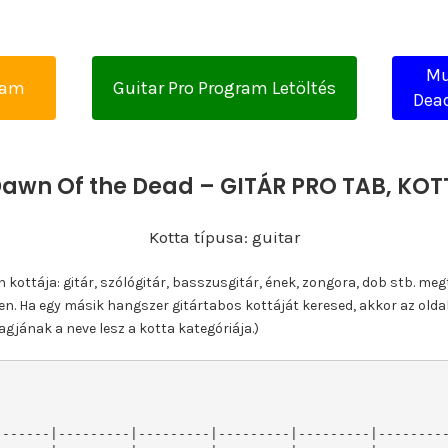
Mu
yam
Guitar Pro Program Letöltés
Dead
Dawn Of the Dead – GITÁR PRO TAB, KO
Kotta típusa: guitar
ottája: gitár, szólógitár, basszusgitár, ének, zongora, dob stb. meg
n. Ha egy másik hangszer gitártabos kottáját keresed, akkor az olda
gjának a neve lesz a kotta kategóriája.)