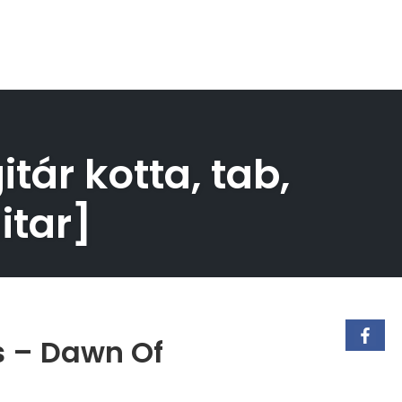
tár kotta, tab,
itar]
s – Dawn Of