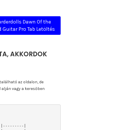
rderdolls Dawn Of the
 Guitar Pro Tab Letöltés
TTA, AKKORDOK
található az oldalon, de
l alján vagy a keresőben