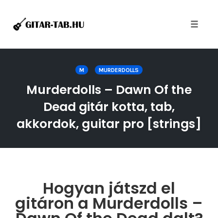
Toggle
naviga
Skip
to
M
MURDERDOLLS
content
Murderdolls – Dawn Of the
Dead gitár kotta, tab,
akkordok, guitar pro [strings]
Hogyan játszd el
gitáron a Murderdolls –