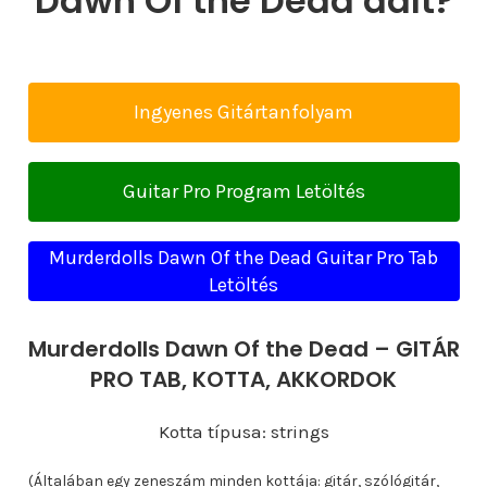
Dawn Of the Dead dalt?
Ingyenes Gitártanfolyam
Guitar Pro Program Letöltés
Murderdolls Dawn Of the Dead Guitar Pro Tab
Letöltés
Murderdolls Dawn Of the Dead – GITÁR
PRO TAB, KOTTA, AKKORDOK
Kotta típusa: strings
(Általában egy zeneszám minden kottája: gitár, szólógitár,