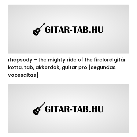
rhapsody – the mighty ride of the firelord gitár kotta,
rhapsody – the mighty ride of the firelord gitár
kotta, tab, akkordok, guitar pro [segundas
vocesaltas]
rhapsody – the mighty ride of the firelord gitár kotta, t