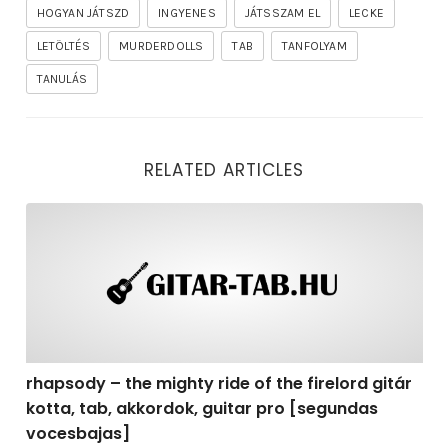
HOGYAN JÁTSZD
INGYENES
JÁTSSZAM EL
LECKE
LETÖLTÉS
MURDERDOLLS
TAB
TANFOLYAM
TANULÁS
RELATED ARTICLES
rhapsody – the mighty ride of the firelord gitár kotta,
rhapsody – the mighty ride of the firelord gitár
kotta, tab, akkordok, guitar pro [segundas
vocesbajas]