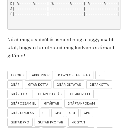
Nézd meg a videót és ismerd meg a leggyorsabb
utat, hogyan tanulhatod meg kedvenc számaid
gitáron!
AKKORD
AKKORDOK
DAWN OF THE DEAD
EL
GITÁR
GITÁR KOTTA
GITÁR OKTATÁS
GITÁRKOTTA
GITÁRLECKE
GITÁROKTATÁS
GITÁROZD EL
GITÁROZZAM EL
GITÁRTAB
GITÁRTANFOLYAM
GITÁRTANULÁS
GP
GP3
GP4
GPX
GUITAR PRO
GUITAR PRO TAB
HOGYAN