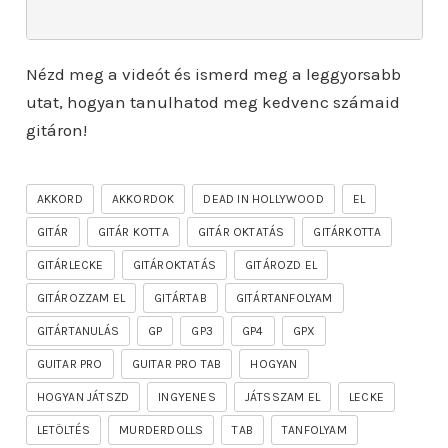
Nézd meg a videót és ismerd meg a leggyorsabb
utat, hogyan tanulhatod meg kedvenc számaid
gitáron!
AKKORD
AKKORDOK
DEAD IN HOLLYWOOD
EL
GITÁR
GITÁR KOTTA
GITÁR OKTATÁS
GITÁRKOTTA
GITÁRLECKE
GITÁROKTATÁS
GITÁROZD EL
GITÁROZZAM EL
GITÁRTAB
GITÁRTANFOLYAM
GITÁRTANULÁS
GP
GP3
GP4
GPX
GUITAR PRO
GUITAR PRO TAB
HOGYAN
HOGYAN JÁTSZD
INGYENES
JÁTSSZAM EL
LECKE
LETÖLTÉS
MURDERDOLLS
TAB
TANFOLYAM