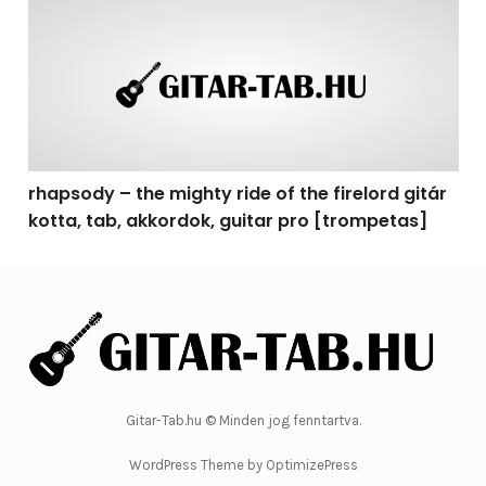
rhapsody – the mighty ride of the firelord gitár kotta, 
rhapsody – the mighty ride of the firelord gitár
kotta, tab, akkordok, guitar pro [trompetas]
Gitar-Tab.hu © Minden jog fenntartva.
WordPress Theme by OptimizePress