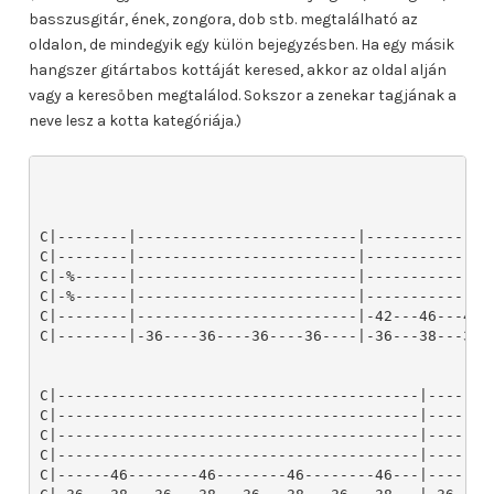
basszusgitár, ének, zongora, dob stb. megtalálható az
oldalon, de mindegyik egy külön bejegyzésben. Ha egy másik
hangszer gitártabos kottáját keresed, akkor az oldal alján
vagy a keresőben megtalálod. Sokszor a zenekar tagjának a
neve lesz a kotta kategóriája.)
C|--------|-------------------------|--------------
C|--------|-------------------------|--------------
C|-%------|-------------------------|--------------
C|-%------|-------------------------|--------------
C|--------|-------------------------|-42---46---46-
C|--------|-36----36----36----36----|-36---38---38-
C|-----------------------------------------|--------
C|-----------------------------------------|--------
C|-----------------------------------------|--------
C|-----------------------------------------|--------
C|------46--------46--------46--------46---|------46