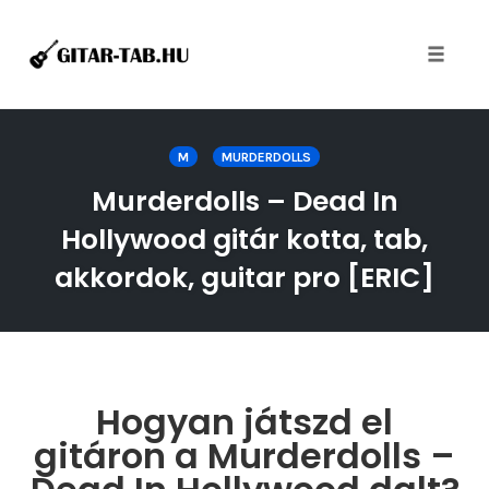
Toggle
naviga
Skip
to
M
MURDERDOLLS
content
Murderdolls – Dead In
Hollywood gitár kotta, tab,
akkordok, guitar pro [ERIC]
Hogyan játszd el
gitáron a Murderdolls –