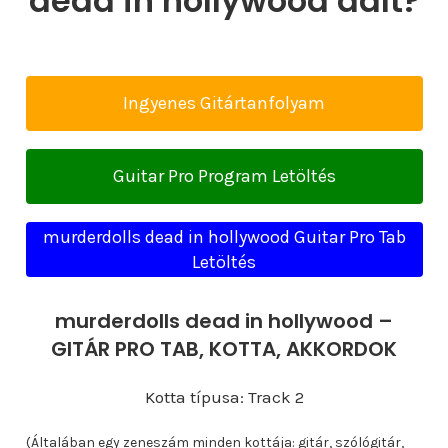
dead in hollywood dalt?
Ingyenes Gitártanfolyam
Guitar Pro Program Letöltés
murderdolls dead in hollywood Guitar Pro Tab
Letöltés
murderdolls dead in hollywood –
GITÁR PRO TAB, KOTTA, AKKORDOK
Kotta típusa: Track 2
(Általában egy zeneszám minden kottája: gitár, szólógitár,