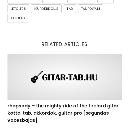
LETÖLTÉS
MURDERDOLLS
TAB
TANFOLYAM
TANULÁS
RELATED ARTICLES
rhapsody – the mighty ride of the firelord gitár kotta,
rhapsody – the mighty ride of the firelord gitár
kotta, tab, akkordok, guitar pro [segundas
vocesbajas]