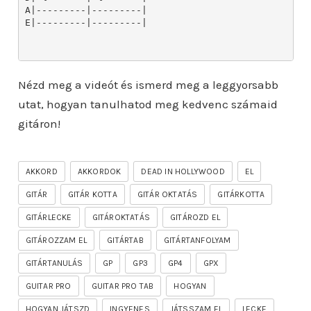
Nézd meg a videót és ismerd meg a leggyorsabb
utat, hogyan tanulhatod meg kedvenc számaid
gitáron!
AKKORD
AKKORDOK
DEAD IN HOLLYWOOD
EL
GITÁR
GITÁR KOTTA
GITÁR OKTATÁS
GITÁRKOTTA
GITÁRLECKE
GITÁROKTATÁS
GITÁROZD EL
GITÁROZZAM EL
GITÁRTAB
GITÁRTANFOLYAM
GITÁRTANULÁS
GP
GP3
GP4
GPX
GUITAR PRO
GUITAR PRO TAB
HOGYAN
HOGYAN JÁTSZD
INGYENES
JÁTSSZAM EL
LECKE