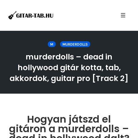
Toggle
naviga
Skip
to
M
MURDERDOLLS
content
murderdolls – dead in
hollywood gitár kotta, tab,
akkordok, guitar pro [Track 2]
Hogyan játszd el
gitáron a murderdolls –