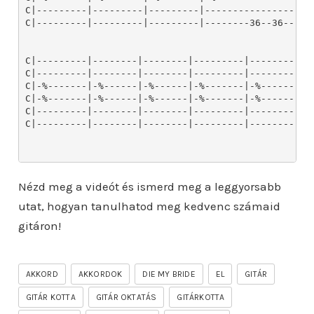
Nézd meg a videót és ismerd meg a leggyorsabb
utat, hogyan tanulhatod meg kedvenc számaid
gitáron!
AKKORD
AKKORDOK
DIE MY BRIDE
EL
GITÁR
GITÁR KOTTA
GITÁR OKTATÁS
GITÁRKOTTA