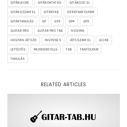
GITÁRLECKE
GITÁROKTATÁS
GITÁROZD EL
GITÁROZZAM EL
GITÁRTAB
GITÁRTANFOLYAM
GITÁRTANULÁS
GP
GP3
GP4
GPX
GUITAR PRO
GUITAR PRO TAB
HOGYAN
HOGYAN JÁTSZD
INGYENES
JÁTSSZAM EL
LECKE
LETÖLTÉS
MURDERDOLLS
TAB
TANFOLYAM
TANULÁS
RELATED ARTICLES
rhapsody – the mighty ride of the firelord gitár kotta,