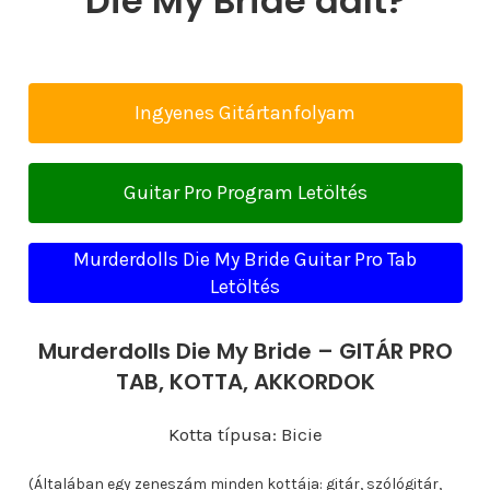
Die My Bride dalt?
Ingyenes Gitártanfolyam
Guitar Pro Program Letöltés
Murderdolls Die My Bride Guitar Pro Tab
Letöltés
Murderdolls Die My Bride – GITÁR PRO
TAB, KOTTA, AKKORDOK
Kotta típusa: Bicie
(Általában egy zeneszám minden kottája: gitár, szólógitár,