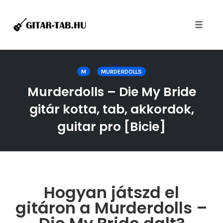
Toggle
naviga
Skip
to
M
MURDERDOLLS
content
Murderdolls – Die My Bride
gitár kotta, tab, akkordok,
guitar pro [Bicie]
Hogyan játszd el
gitáron a Murderdolls –