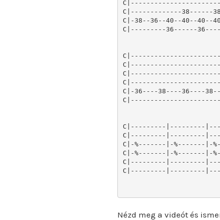
C|-----------------------
C|-------------38------38
C|-38--36--40--40--40--40
C|---------36------36----
C|-----------------------
C|-----------------------
C|-----------------------
C|-----------------------
C|-36----38----36----38--
C|-----------------------
C|---------|---------|---
C|---------|---------|---
C|-%-------|-%-------|-%-
C|-%-------|-%-------|-%-
C|---------|---------|---
C|---------|---------|---
Nézd meg a videót és isme