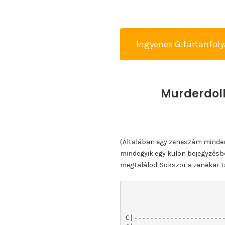
Ingyenes Gitártanfol
Murderdoll
(Általában egy zeneszám minden k
mindegyik egy külön bejegyzésbe
megtalálod. Sokszor a zenekar ta
C|-----------------------