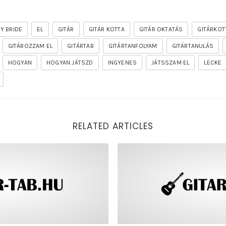
MY BRIDE
EL
GITÁR
GITÁR KOTTA
GITÁR OKTATÁS
GITÁRKOT
GITÁROZZAM EL
GITÁRTAB
GITÁRTANFOLYAM
GITÁRTANULÁS
HOGYAN
HOGYAN JÁTSZD
INGYENES
JÁTSSZAM EL
LECKE
RELATED ARTICLES
of the firelord gitár kotta, tab, akkordok, guitar pro [seg
rhapsody – the mighty ride o