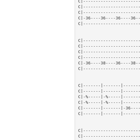
C|-----------------------
C|-----------------------
C|-----------------------
C|-36----36----36----36--
C|-----------------------
C|-----------------------
C|-----------------------
C|-----------------------
C|-----------------------
C|-36----38----36----38--
C|-----------------------
C|-------|-------|-------
C|-------|-------|-------
C|-%-----|-%-----|-------
C|-%-----|-%-----|-------
C|-------|-------|-36----
C|-------|-------|-------
C|-----------------------
C|-----------------------