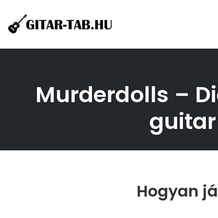
Skip
to
content
Murderdolls – Di
guita
Hogyan ját