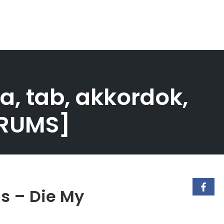
a, tab, akkordok,
DRUMS]
ls – Die My