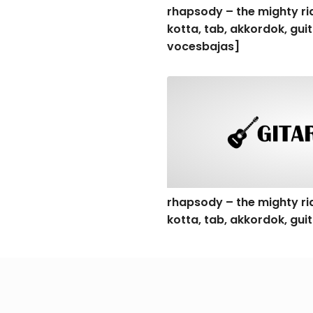
rhapsody – the mighty rid
kotta, tab, akkordok, gu
vocesbajas]
rhapsody – the mighty ride o
rhapsody – the mighty rid
kotta, tab, akkordok, gui