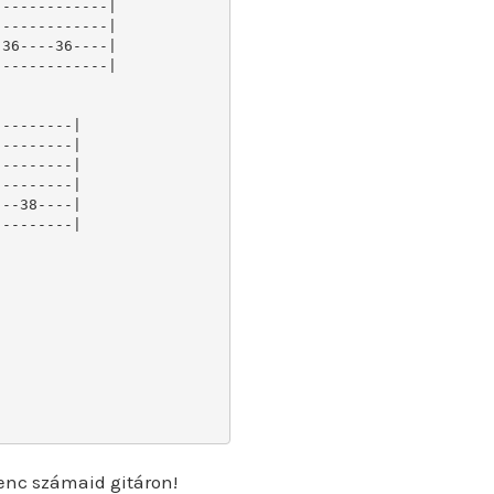
------------|

------------|

36----36----|

------------|

--------|

--------|

--------|

--------|

--38----|

--------|

enc számaid gitáron!