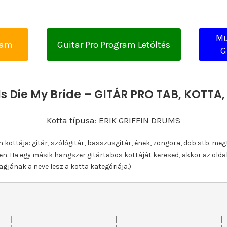
Mu
yam
Guitar Pro Program Letöltés
G
s Die My Bride – GITÁR PRO TAB, KOTT
Kotta típusa: ERIK GRIFFIN DRUMS
ottája: gitár, szólógitár, basszusgitár, ének, zongora, dob stb. meg
n. Ha egy másik hangszer gitártabos kottáját keresed, akkor az olda
gjának a neve lesz a kotta kategóriája.)
--|-------------------------|-------------------------|-