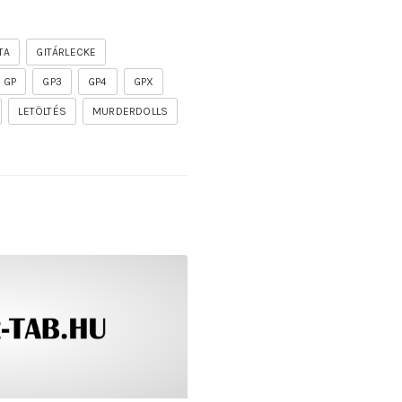
TA
GITÁRLECKE
GP
GP3
GP4
GPX
LETÖLTÉS
MURDERDOLLS
undas vocesbajas]
f the firelord gitár kotta, tab, akkordok, guitar pro [segu