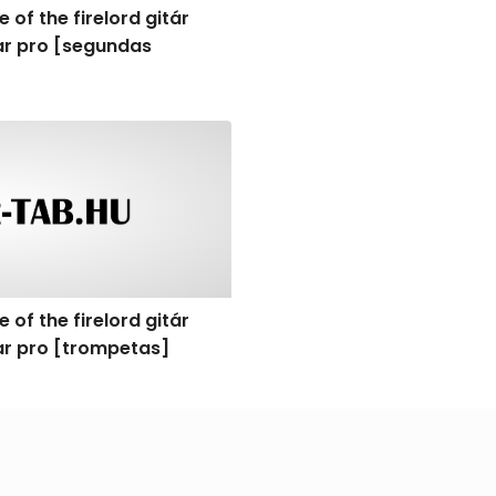
 of the firelord gitár
tar pro [segundas
]
f the firelord gitár kotta, tab, akkordok, guitar pro [tromp
 of the firelord gitár
tar pro [trompetas]