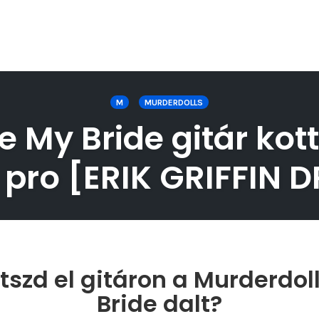
M
MURDERDOLLS
e My Bride gitár kott
r pro [ERIK GRIFFIN 
szd el gitáron a Murderdol
Bride dalt?