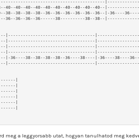
------------------------------------------|-------------
--40--40--40--40--40--40--40--40--40--40--|-------------
--38--38--38--38--36--36--36--36--36--36--|-36----36----
--36--36--36--36------38----------38--38--|-------------
--|-----------------------------------|-----------------
--|-----------------------------------|-----------------
--|-----------------------------------|-----------------
--|-----------------------------------|-----------------
--|-36----38--38--38--38--36----38----|-36----38----36--
--|-----------------------------------|-----------------
------|

------|

------|

------|

------|

------|

rd meg a leggyorsabb utat, hogyan tanulhatod meg kedv