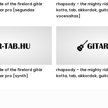
e of the firelord gitár
rhapsody – the mighty ride
itar pro [segundas
kotta, tab, akkordok, gui
vocesaltas]
f the firelord gitár kotta, tab, akkordok, guitar pro [synth
rhapsody – the mighty ride o
e of the firelord gitár
rhapsody – the mighty ride
tar pro [synth]
kotta, tab, akkordok, gui