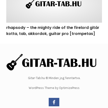
rhapsody – the mighty ride of the firelord gitár
kotta, tab, akkordok, guitar pro [trompetas]
Gitar-Tab.hu © Minden jog fenntartva.
WordPress Theme by OptimizePress