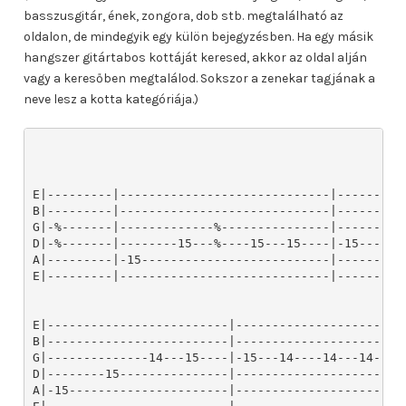
basszusgitár, ének, zongora, dob stb. megtalálható az
oldalon, de mindegyik egy külön bejegyzésben. Ha egy másik
hangszer gitártabos kottáját keresed, akkor az oldal alján
vagy a keresőben megtalálod. Sokszor a zenekar tagjának a
neve lesz a kotta kategóriája.)
E|---------|-----------------------------|--------|-
B|---------|-----------------------------|--------|-
G|-%-------|-------------%---------------|--------|-
D|-%-------|--------15---%----15---15----|-15-----|-
A|---------|-15--------------------------|--------|-
E|---------|-----------------------------|--------|-
E|-------------------------|------------------------
B|-------------------------|------------------------
G|--------------14---15----|-15---14----14---14----X
D|--------15---------------|------------------------
A|-15----------------------|------------------------