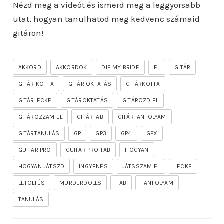
Nézd meg a videót és ismerd meg a leggyorsabb
utat, hogyan tanulhatod meg kedvenc számaid
gitáron!
AKKORD
AKKORDOK
DIE MY BRIDE
EL
GITÁR
GITÁR KOTTA
GITÁR OKTATÁS
GITÁRKOTTA
GITÁRLECKE
GITÁROKTATÁS
GITÁROZD EL
GITÁROZZAM EL
GITÁRTAB
GITÁRTANFOLYAM
GITÁRTANULÁS
GP
GP3
GP4
GPX
GUITAR PRO
GUITAR PRO TAB
HOGYAN
HOGYAN JÁTSZD
INGYENES
JÁTSSZAM EL
LECKE
LETÖLTÉS
MURDERDOLLS
TAB
TANFOLYAM
TANULÁS