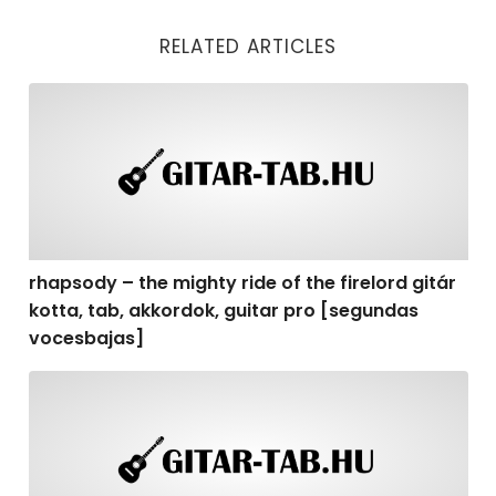
RELATED ARTICLES
rhapsody – the mighty ride of the firelord gitár kotta,
rhapsody – the mighty ride of the firelord gitár
kotta, tab, akkordok, guitar pro [segundas
vocesbajas]
rhapsody – the mighty ride of the firelord gitár kotta,