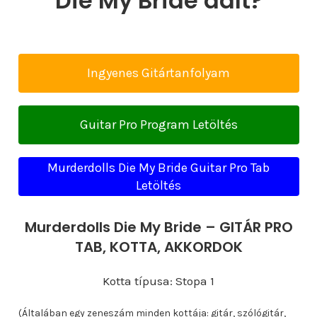
Die My Bride dalt?
Ingyenes Gitártanfolyam
Guitar Pro Program Letöltés
Murderdolls Die My Bride Guitar Pro Tab
Letöltés
Murderdolls Die My Bride – GITÁR PRO
TAB, KOTTA, AKKORDOK
Kotta típusa: Stopa 1
(Általában egy zeneszám minden kottája: gitár, szólógitár,