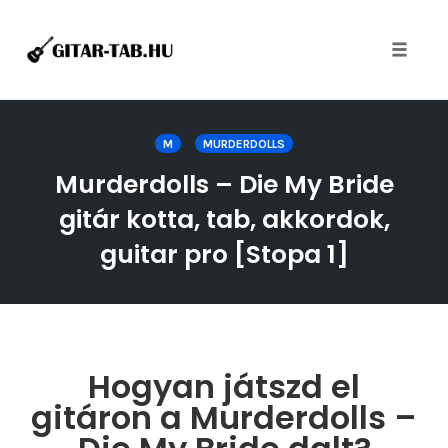
Toggle
naviga
Skip
to
M
MURDERDOLLS
content
Murderdolls – Die My Bride
gitár kotta, tab, akkordok,
guitar pro [Stopa 1]
Hogyan játszd el
gitáron a Murderdolls –