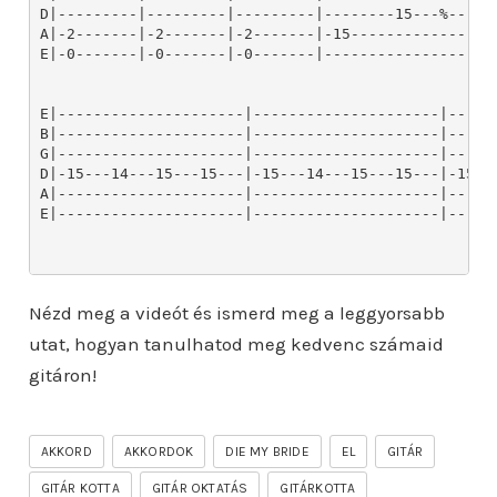
Nézd meg a videót és ismerd meg a leggyorsabb
utat, hogyan tanulhatod meg kedvenc számaid
gitáron!
AKKORD
AKKORDOK
DIE MY BRIDE
EL
GITÁR
GITÁR KOTTA
GITÁR OKTATÁS
GITÁRKOTTA