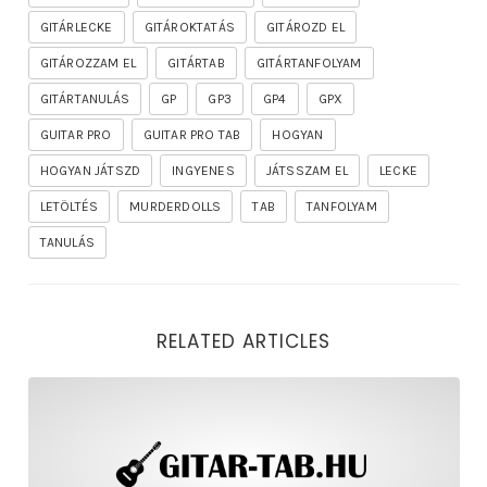
GITÁRLECKE
GITÁROKTATÁS
GITÁROZD EL
GITÁROZZAM EL
GITÁRTAB
GITÁRTANFOLYAM
GITÁRTANULÁS
GP
GP3
GP4
GPX
GUITAR PRO
GUITAR PRO TAB
HOGYAN
HOGYAN JÁTSZD
INGYENES
JÁTSSZAM EL
LECKE
LETÖLTÉS
MURDERDOLLS
TAB
TANFOLYAM
TANULÁS
RELATED ARTICLES
rhapsody – the mighty ride of the firelord gitár kotta,