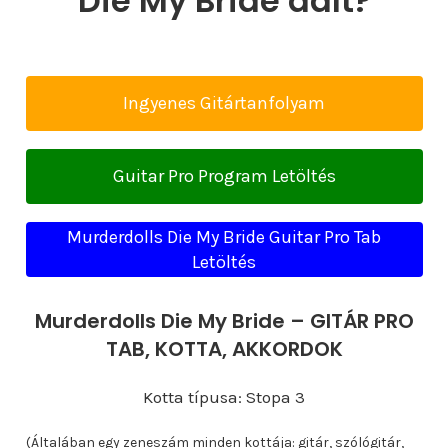
Die My Bride dalt?
Ingyenes Gitártanfolyam
Guitar Pro Program Letöltés
Murderdolls Die My Bride Guitar Pro Tab
Letöltés
Murderdolls Die My Bride – GITÁR PRO
TAB, KOTTA, AKKORDOK
Kotta típusa: Stopa 3
(Általában egy zeneszám minden kottája: gitár, szólógitár,