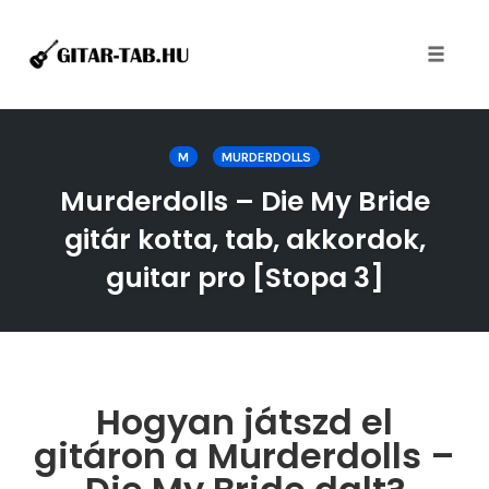
Toggle
naviga
Skip
to
M
MURDERDOLLS
content
Murderdolls – Die My Bride
gitár kotta, tab, akkordok,
guitar pro [Stopa 3]
Hogyan játszd el
gitáron a Murderdolls –