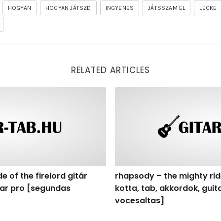
HOGYAN
HOGYAN JÁTSZD
INGYENES
JÁTSSZAM EL
LECKE
RELATED ARTICLES
of the firelord gitár kotta, tab, akkordok, guitar pro [seg
rhapsody – the mighty ride o
e of the firelord gitár
rhapsody – the mighty ride
itar pro [segundas
kotta, tab, akkordok, gui
vocesaltas]