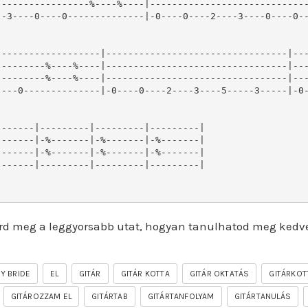
----------------%----%----|-----------------------------
-3----0----0--------------|-0----0----2----3----0----0--
------------------|---------------------------------|---
--------%----%----|---------------------------------|---
--------%----%----|---------------------------------|---
---0--------------|-0----0----2----3----5-----3-----|-0-
------|---------|---------|---------|

------|-%-------|-%-------|-%-------|

------|-%-------|-%-------|-%-------|

------|---------|---------|---------|

rd meg a leggyorsabb utat, hogyan tanulhatod meg kedv
MY BRIDE
EL
GITÁR
GITÁR KOTTA
GITÁR OKTATÁS
GITÁRKOT
GITÁROZZAM EL
GITÁRTAB
GITÁRTANFOLYAM
GITÁRTANULÁS