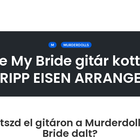
M
MURDERDOLLS
e My Bride gitár kott
[TRIPP EISEN ARRANG
szd el gitáron a Murderdol
Bride dalt?