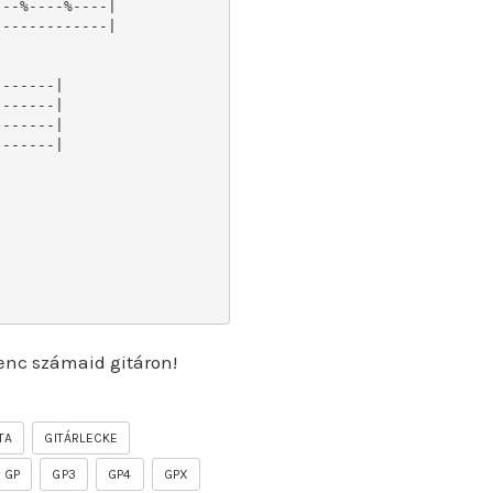
--%----%----|

------------|

------|

------|

------|

------|

enc számaid gitáron!
TA
GITÁRLECKE
GP
GP3
GP4
GPX