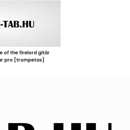
]
f the firelord gitár kotta, tab, akkordok, guitar pro [tromp
 of the firelord gitár
tar pro [trompetas]