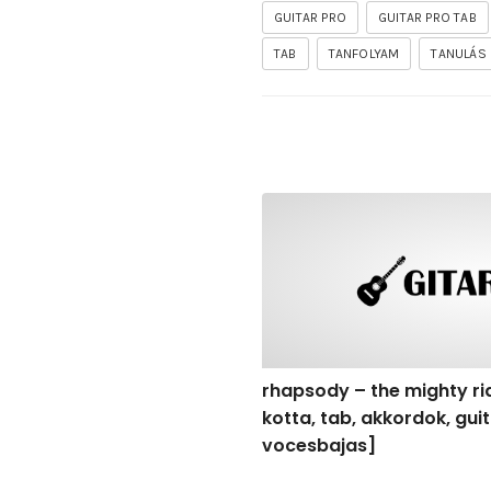
GUITAR PRO
GUITAR PRO TAB
TAB
TANFOLYAM
TANULÁS
rhapsody – the mighty ride 
rhapsody – the mighty rid
kotta, tab, akkordok, gu
vocesbajas]