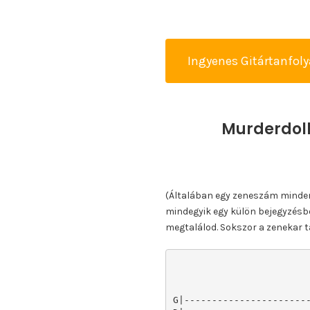
Ingyenes Gitártanfol
Murderdoll
(Általában egy zeneszám minden k
mindegyik egy külön bejegyzésbe
megtalálod. Sokszor a zenekar ta
G|----------------------