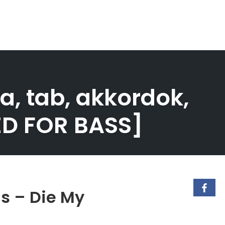
a, tab, akkordok,
ED FOR BASS]
ls – Die My