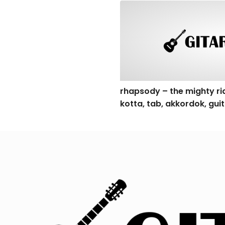
rhapsody – the mighty ride o
rhapsody – the mighty rid
kotta, tab, akkordok, gui