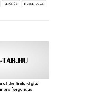
LETÖLTÉS
MURDERDOLLS
undas vocesbajas]
f the firelord gitár kotta, tab, akkordok, guitar pro [segu
 of the firelord gitár
tar pro [segundas