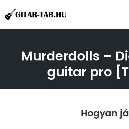
Skip
to
content
Murderdolls – Di
guitar pro 
Hogyan ját