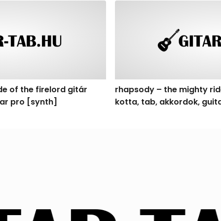
f the firelord gitár kotta, tab, akkordok, guitar pro [synth
rhapsody – the mighty ride o
e of the firelord gitár
rhapsody – the mighty ride
tar pro [synth]
kotta, tab, akkordok, gui