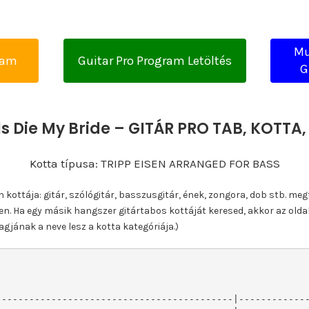
Mu
yam
Guitar Pro Program Letöltés
G
s Die My Bride – GITÁR PRO TAB, KOTT
Kotta típusa: TRIPP EISEN ARRANGED FOR BASS
ottája: gitár, szólógitár, basszusgitár, ének, zongora, dob stb. meg
n. Ha egy másik hangszer gitártabos kottáját keresed, akkor az olda
gjának a neve lesz a kotta kategóriája.)
-------------------------------------------|-------------