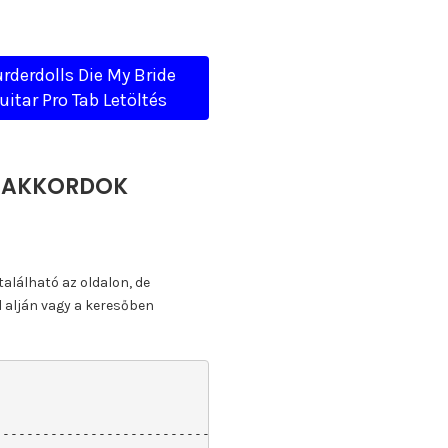
rderdolls Die My Bride
uitar Pro Tab Letöltés
A, AKKORDOK
található az oldalon, de
l alján vagy a keresőben
----------------------------------------------------|
