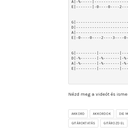
A|-%-----|---------------
E|-------|-0----0----2---
G|-----------------------
D|-----------------------
A|-----------------------
E|-0----0----2----3----0-
G|---------|---------|---
D|-%-------|-%-------|-%-
A|-%-------|-%-------|-%-
E|---------|---------|---
Nézd meg a videót és isme
AKKORD
AKKORDOK
DIE 
GITÁROKTATÁS
GITÁROZD EL