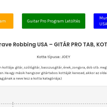
Mur
yam
Guitar Pro Program Letöltés
USA
rave Robbing USA – GITÁR PRO TAB, K
Kotta típusa: JOEY
ottája: gitár, szólógitár, basszusgitár, ének, zongora, dob stb. meg
n. Ha egy másik hangszer gitártabos kottáját keresed, akkor az olda
gjának a neve lesz a kotta kategóriája.)