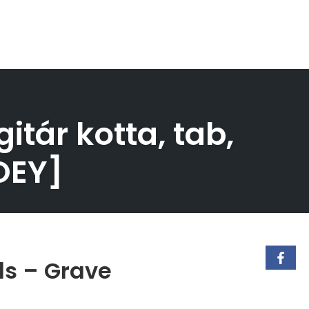
tár kotta, tab,
OEY]
ls – Grave