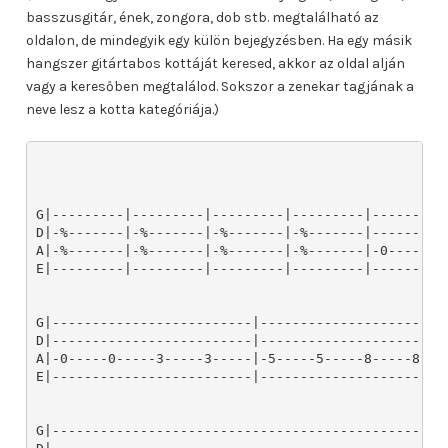
basszusgitár, ének, zongora, dob stb. megtalálható az
oldalon, de mindegyik egy külön bejegyzésben. Ha egy másik
hangszer gitártabos kottáját keresed, akkor az oldal alján
vagy a keresőben megtalálod. Sokszor a zenekar tagjának a
neve lesz a kotta kategóriája.)
G|---------|---------|---------|---------|----------
D|-%-------|-%-------|-%-------|-%-------|----------
A|-%-------|-%-------|-%-------|-%-------|-0-----0--
E|---------|---------|---------|---------|----------
G|-------------------------|-----------------------
D|-------------------------|-----------------------
A|-0-----0-----3-----3-----|-5-----5-----8-----8---
E|-------------------------|-----------------------
G|-------------------------------------------------