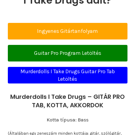
I Take Drugs dalt?
Ingyenes Gitártanfolyam
Guitar Pro Program Letöltés
Murderdolls I Take Drugs Guitar Pro Tab
Letöltés
Murderdolls I Take Drugs – GITÁR PRO
TAB, KOTTA, AKKORDOK
Kotta típusa: Bass
(Általában egy zeneszám minden kottája: gitár, szólógitár,