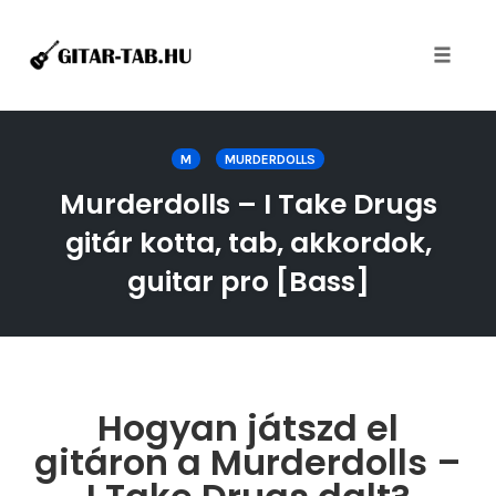
Toggle
naviga
Skip
to
M
MURDERDOLLS
content
Murderdolls – I Take Drugs
gitár kotta, tab, akkordok,
guitar pro [Bass]
Hogyan játszd el
gitáron a Murderdolls –