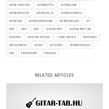
GITÁR OKTATÁS
GITÁRKOTTA
GITÁRLECKE
GITÁROKTATÁS
GITÁROZD EL
GITÁROZZAM EL
GITÁRTAB
GITÁRTANFOLYAM
GITÁRTANULÁS
GP
GP3
GP4
GPX
GUITAR PRO
GUITAR PRO TAB
HOGYAN
HOGYAN JÁTSZD
I TAKE DRUGS
INGYENES
JÁTSSZAM EL
LECKE
LETÖLTÉS
MURDERDOLLS
TAB
TANFOLYAM
TANULÁS
RELATED ARTICLES
rhapsody – the mighty ride of the firelord gitár kotta,