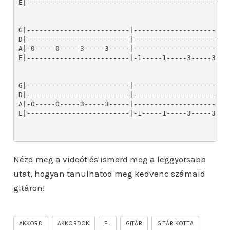
E|-----------------------------------------------|--
G|-------------------------|-----------------------
D|-------------------------|-----------------------
A|-0-----0-----3-----3-----|-----------------------
E|-------------------------|-1-----1-----3-----3---
G|-------------------------|------------------------
D|-------------------------|------------------------
A|-0-----0-----3-----3-----|------------------------
E|-------------------------|-1-----1-----3-----3----
Nézd meg a videót és ismerd meg a leggyorsabb
utat, hogyan tanulhatod meg kedvenc számaid
gitáron!
AKKORD
AKKORDOK
EL
GITÁR
GITÁR KOTTA