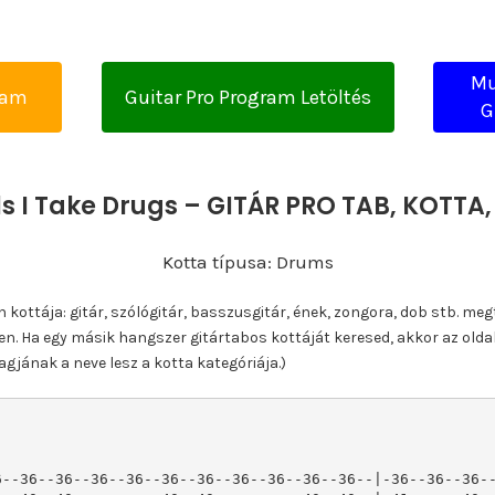
Mu
yam
Guitar Pro Program Letöltés
G
s I Take Drugs – GITÁR PRO TAB, KOTT
Kotta típusa: Drums
ottája: gitár, szólógitár, basszusgitár, ének, zongora, dob stb. meg
n. Ha egy másik hangszer gitártabos kottáját keresed, akkor az olda
gjának a neve lesz a kotta kategóriája.)