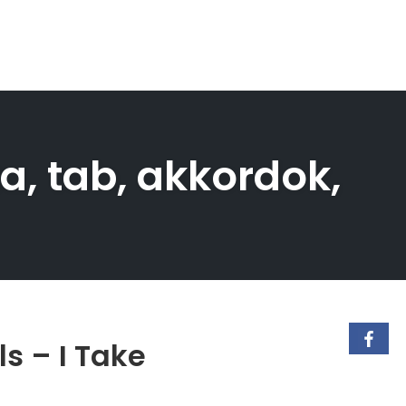
a, tab, akkordok,
s – I Take