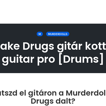
M
MURDERDOLLS
Take Drugs gitár kott
guitar pro [Drums]
tszd el gitáron a Murderdoll
Drugs dalt?