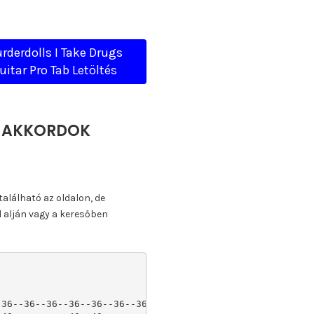
rderdolls I Take Drugs
uitar Pro Tab Letöltés
A, AKKORDOK
található az oldalon, de
l alján vagy a keresőben