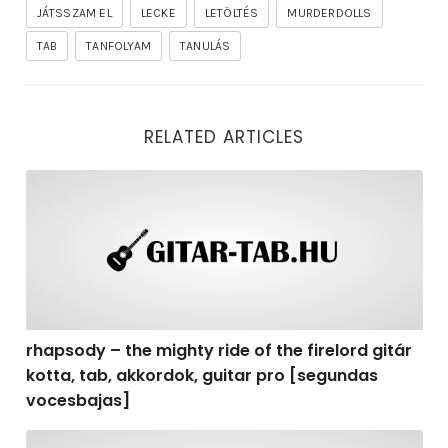
JÁTSSZAM EL
LECKE
LETÖLTÉS
MURDERDOLLS
TAB
TANFOLYAM
TANULÁS
RELATED ARTICLES
rhapsody – the mighty ride of the firelord gitár kotta,
rhapsody – the mighty ride of the firelord gitár
kotta, tab, akkordok, guitar pro [segundas
vocesbajas]
rhapsody – the mighty ride of the firelord gitár kotta,