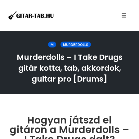
Toggle
naviga
Skip
to
M
MURDERDOLLS
content
Murderdolls – I Take Drugs
gitár kotta, tab, akkordok,
guitar pro [Drums]
Hogyan játszd el
gitáron a Murderdolls –