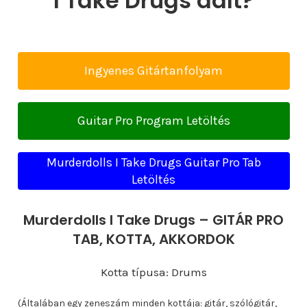
I Take Drugs dalt?
Ingyenes Gitártanfolyam
Guitar Pro Program Letöltés
Murderdolls I Take Drugs Guitar Pro Tab
Letöltés
Murderdolls I Take Drugs – GITÁR PRO
TAB, KOTTA, AKKORDOK
Kotta típusa: Drums
(Általában egy zeneszám minden kottája: gitár, szólógitár,