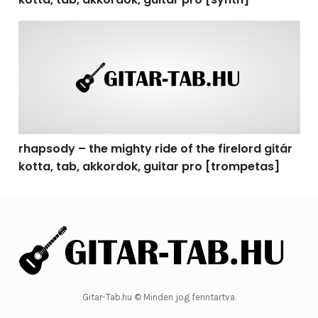
rhapsody – the mighty ride of the firelord gitár kotta, 
rhapsody – the mighty ride of the firelord gitár
kotta, tab, akkordok, guitar pro [trompetas]
Gitar-Tab.hu © Minden jog fenntartva.