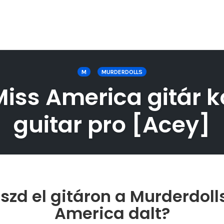
M
MURDERDOLLS
Miss America gitár k
guitar pro [Acey]
zd el gitáron a Murderdolls
America dalt?