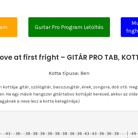
Mu
yam
Guitar Pro Program Letöltés
frigh
ove at first fright – GITÁR PRO TAB, K
Kotta típusa: Ben
ottája: gitár, szólógitár, basszusgitár, ének, zongora, dob stb. meg
n. Ha egy másik hangszer gitártabos kottáját keresed, akkor az olda
gjának a neve lesz a kotta kategóriája.)