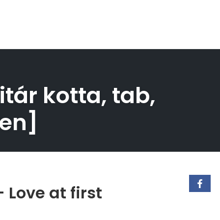
itár kotta, tab,
Ben]
Love at first