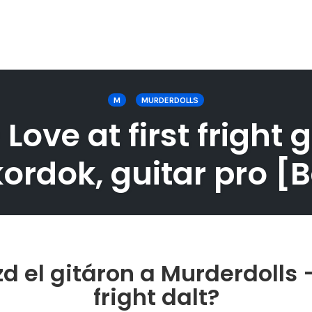
M
MURDERDOLLS
ove at first fright g
ordok, guitar pro [
 el gitáron a Murderdolls – 
fright dalt?