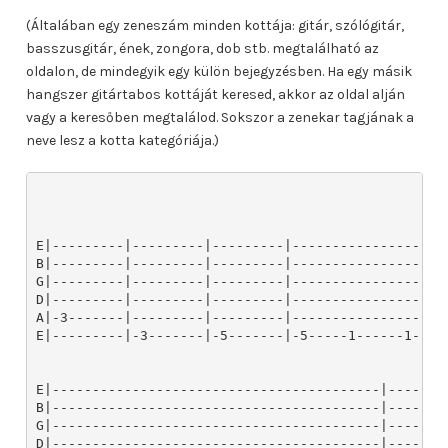
(Általában egy zeneszám minden kottája: gitár, szólógitár,
basszusgitár, ének, zongora, dob stb. megtalálható az
oldalon, de mindegyik egy külön bejegyzésben. Ha egy másik
hangszer gitártabos kottáját keresed, akkor az oldal alján
vagy a keresőben megtalálod. Sokszor a zenekar tagjának a
neve lesz a kotta kategóriája.)
E|---------|---------|---------|-------------------
B|---------|---------|---------|-------------------
G|---------|---------|---------|-------------------
D|---------|---------|---------|-------------------
A|-3-------|---------|---------|-------------------
E|---------|-3-------|-5-------|-5-----1------1---1
E|-----------------------------------------|--------
B|-----------------------------------------|--------
G|-----------------------------------------|--------
D|-----------------------------------------|--------