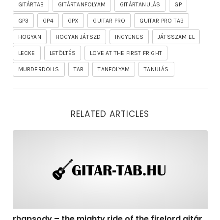
GITÁRTAB
GITÁRTANFOLYAM
GITÁRTANULÁS
GP
GP3
GP4
GPX
GUITAR PRO
GUITAR PRO TAB
HOGYAN
HOGYAN JÁTSZD
INGYENES
JÁTSSZAM EL
LECKE
LETÖLTÉS
LOVE AT THE FIRST FRIGHT
MURDERDOLLS
TAB
TANFOLYAM
TANULÁS
RELATED ARTICLES
rhapsody – the mighty ride of the firelord gitár kotta,
rhapsody – the mighty ride of the firelord gitár