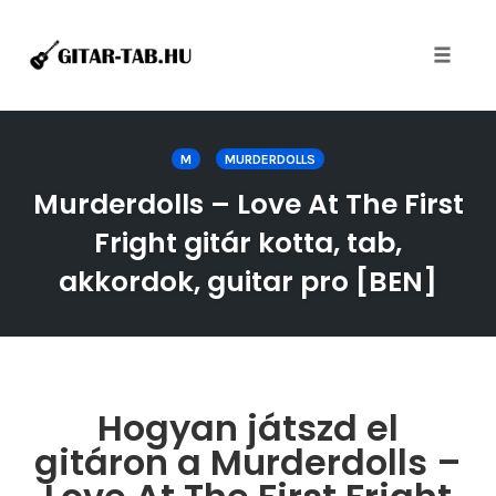
Toggle
naviga
Skip
to
M
MURDERDOLLS
content
Murderdolls – Love At The First
Fright gitár kotta, tab,
akkordok, guitar pro [BEN]
Hogyan játszd el
gitáron a Murderdolls –