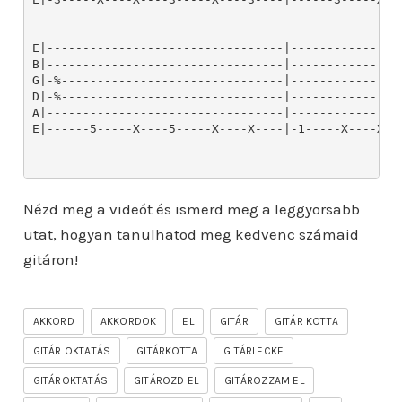
E|---------------------------------|---------------
B|---------------------------------|---------------
G|-%-------------------------------|---------------
D|-%-------------------------------|---------------
A|---------------------------------|---------------
E|------5-----X----5-----X----X----|-1-----X----X--
Nézd meg a videót és ismerd meg a leggyorsabb
utat, hogyan tanulhatod meg kedvenc számaid
gitáron!
AKKORD
AKKORDOK
EL
GITÁR
GITÁR KOTTA
GITÁR OKTATÁS
GITÁRKOTTA
GITÁRLECKE
GITÁROKTATÁS
GITÁROZD EL
GITÁROZZAM EL