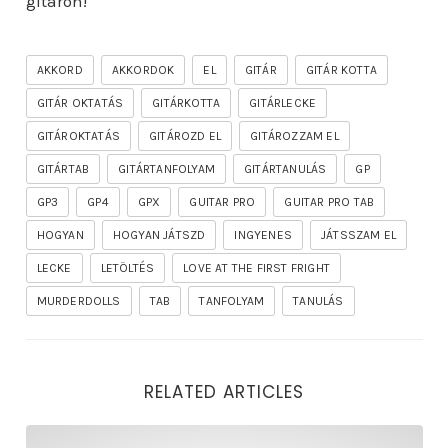
gitáron!
AKKORD
AKKORDOK
EL
GITÁR
GITÁR KOTTA
GITÁR OKTATÁS
GITÁRKOTTA
GITÁRLECKE
GITÁROKTATÁS
GITÁROZD EL
GITÁROZZAM EL
GITÁRTAB
GITÁRTANFOLYAM
GITÁRTANULÁS
GP
GP3
GP4
GPX
GUITAR PRO
GUITAR PRO TAB
HOGYAN
HOGYAN JÁTSZD
INGYENES
JÁTSSZAM EL
LECKE
LETÖLTÉS
LOVE AT THE FIRST FRIGHT
MURDERDOLLS
TAB
TANFOLYAM
TANULÁS
RELATED ARTICLES
rhapsody – the mighty ride of the firelord gitár kotta,