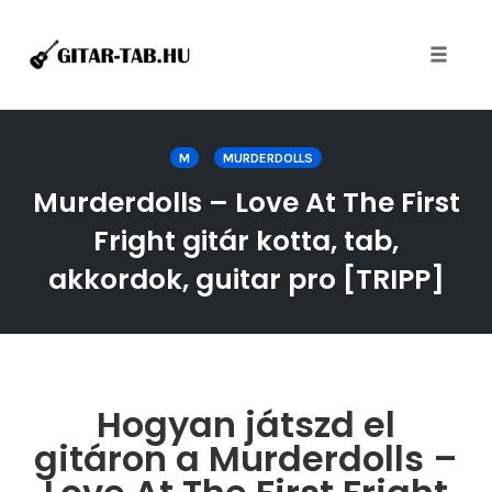
Toggle
naviga
Skip
to
M
MURDERDOLLS
content
Murderdolls – Love At The First
Fright gitár kotta, tab,
akkordok, guitar pro [TRIPP]
Hogyan játszd el
gitáron a Murderdolls –