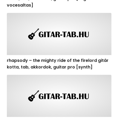
vocesaltas]
rhapsody – the mighty ride of the firelord gitár kotta, t
rhapsody – the mighty ride of the firelord gitár
kotta, tab, akkordok, guitar pro [synth]
rhapsody – the mighty ride of the firelord gitár kotta, 