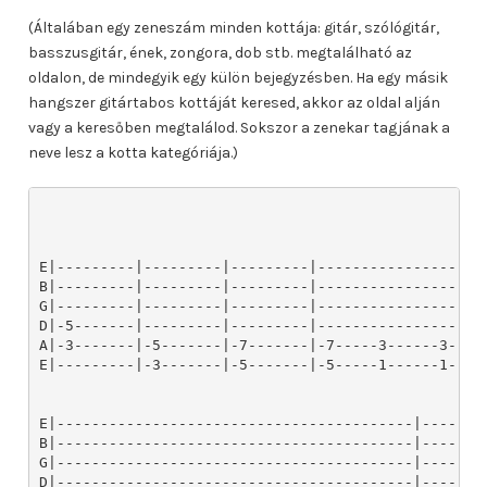
(Általában egy zeneszám minden kottája: gitár, szólógitár,
basszusgitár, ének, zongora, dob stb. megtalálható az
oldalon, de mindegyik egy külön bejegyzésben. Ha egy másik
hangszer gitártabos kottáját keresed, akkor az oldal alján
vagy a keresőben megtalálod. Sokszor a zenekar tagjának a
neve lesz a kotta kategóriája.)
E|---------|---------|---------|-------------------
B|---------|---------|---------|-------------------
G|---------|---------|---------|-------------------
D|-5-------|---------|---------|-------------------
A|-3-------|-5-------|-7-------|-7-----3------3---3
E|---------|-3-------|-5-------|-5-----1------1---1
E|-----------------------------------------|--------
B|-----------------------------------------|--------
G|-----------------------------------------|--------
D|-----------------------------------------|--------