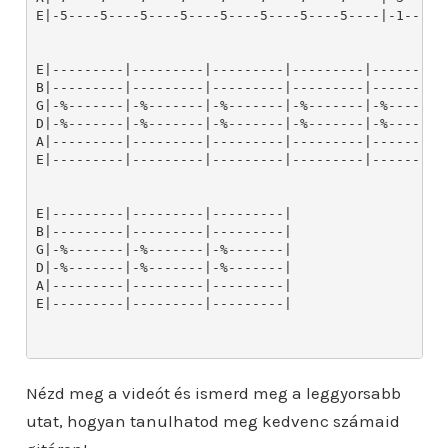
E|-5----5----5----5----5----5----5----5----|-1----1-
E|---------|---------|---------|---------|---------|
B|---------|---------|---------|---------|---------|
G|-%-------|-%-------|-%-------|-%-------|-%-------|
D|-%-------|-%-------|-%-------|-%-------|-%-------|
A|---------|---------|---------|---------|---------|
E|---------|---------|---------|---------|---------|
E|---------|---------|---------|

B|---------|---------|---------|

G|-%-------|-%-------|-%-------|

D|-%-------|-%-------|-%-------|

A|---------|---------|---------|

E|---------|---------|---------|

Nézd meg a videót és ismerd meg a leggyorsabb
utat, hogyan tanulhatod meg kedvenc számaid