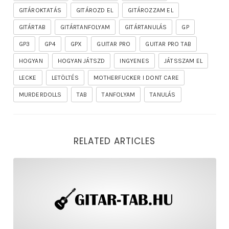
GITÁROKTATÁS
GITÁROZD EL
GITÁROZZAM EL
GITÁRTAB
GITÁRTANFOLYAM
GITÁRTANULÁS
GP
GP3
GP4
GPX
GUITAR PRO
GUITAR PRO TAB
HOGYAN
HOGYAN JÁTSZD
INGYENES
JÁTSSZAM EL
LECKE
LETÖLTÉS
MOTHERFUCKER I DONT CARE
MURDERDOLLS
TAB
TANFOLYAM
TANULÁS
RELATED ARTICLES
rhapsody – the mighty ride of the firelord gitár kotta,