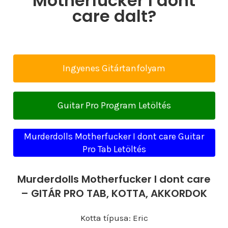
Motherfucker I dont
care dalt?
Ingyenes Gitártanfolyam
Guitar Pro Program Letöltés
Murderdolls Motherfucker I dont care Guitar
Pro Tab Letöltés
Murderdolls Motherfucker I dont care
– GITÁR PRO TAB, KOTTA, AKKORDOK
Kotta típusa: Eric