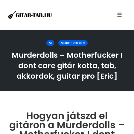
Toggle
naviga
Skip
to
M
MURDERDOLLS
content
Murderdolls – Motherfucker I
dont care gitár kotta, tab,
akkordok, guitar pro [Eric]
Hogyan játszd el
gitáron a Murderdolls –