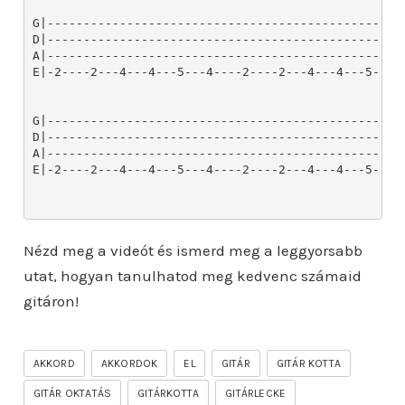
Nézd meg a videót és ismerd meg a leggyorsabb
utat, hogyan tanulhatod meg kedvenc számaid
gitáron!
AKKORD
AKKORDOK
EL
GITÁR
GITÁR KOTTA
GITÁR OKTATÁS
GITÁRKOTTA
GITÁRLECKE