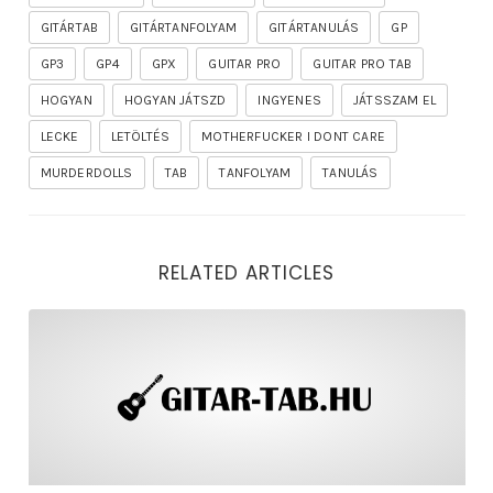
GITÁRTAB
GITÁRTANFOLYAM
GITÁRTANULÁS
GP
GP3
GP4
GPX
GUITAR PRO
GUITAR PRO TAB
HOGYAN
HOGYAN JÁTSZD
INGYENES
JÁTSSZAM EL
LECKE
LETÖLTÉS
MOTHERFUCKER I DONT CARE
MURDERDOLLS
TAB
TANFOLYAM
TANULÁS
RELATED ARTICLES
rhapsody – the mighty ride of the firelord gitár kotta,