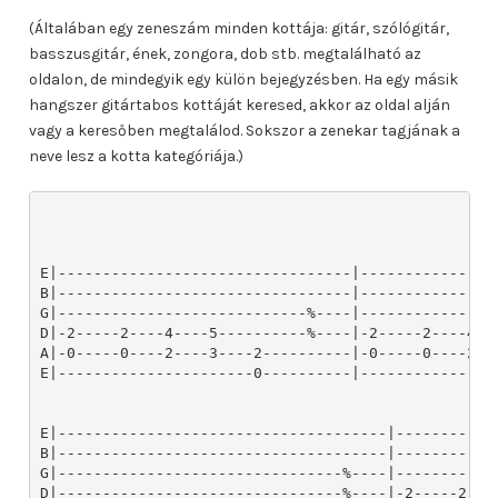
(Általában egy zeneszám minden kottája: gitár, szólógitár,
basszusgitár, ének, zongora, dob stb. megtalálható az
oldalon, de mindegyik egy külön bejegyzésben. Ha egy másik
hangszer gitártabos kottáját keresed, akkor az oldal alján
vagy a keresőben megtalálod. Sokszor a zenekar tagjának a
neve lesz a kotta kategóriája.)
E|---------------------------------|---------------
B|---------------------------------|---------------
G|----------------------------%----|---------------
D|-2-----2----4----5----------%----|-2-----2----4--
A|-0-----0----2----3----2----------|-0-----0----2--
E|----------------------0----------|---------------
E|-------------------------------------|-----------
B|-------------------------------------|-----------
G|--------------------------------%----|-----------
D|--------------------------------%----|-2-----2---