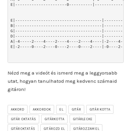
E|----------------------0----------|---------------
E|-------------------------------------|------------
B|-------------------------------------|------------
G|-------------------------------------|------------
D|-------------------------------------|------------
A|-4-----2----4----2----4----2----4----|-2----4----2
E|-2-----0----2----0----2----0----2----|-0----2----0
Nézd meg a videót és ismerd meg a leggyorsabb
utat, hogyan tanulhatod meg kedvenc számaid
gitáron!
AKKORD
AKKORDOK
EL
GITÁR
GITÁR KOTTA
GITÁR OKTATÁS
GITÁRKOTTA
GITÁRLECKE
GITÁROKTATÁS
GITÁROZD EL
GITÁROZZAM EL