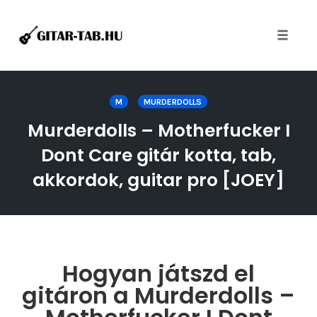
Toggle
naviga
Skip
to
M
MURDERDOLLS
content
Murderdolls – Motherfucker I
Dont Care gitár kotta, tab,
akkordok, guitar pro [JOEY]
Hogyan játszd el
gitáron a Murderdolls –