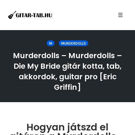
Toggle
naviga
Skip
to
M
MURDERDOLLS
content
Murderdolls – Murderdolls –
Die My Bride gitár kotta, tab,
akkordok, guitar pro [Eric
Griffin]
Hogyan játszd el