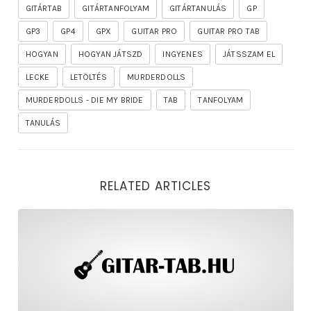
GITÁRTAB
GITÁRTANFOLYAM
GITÁRTANULÁS
GP
GP3
GP4
GPX
GUITAR PRO
GUITAR PRO TAB
HOGYAN
HOGYAN JÁTSZD
INGYENES
JÁTSSZAM EL
LECKE
LETÖLTÉS
MURDERDOLLS
MURDERDOLLS - DIE MY BRIDE
TAB
TANFOLYAM
TANULÁS
RELATED ARTICLES
rhapsody – the mighty ride of the firelord gitár kotta,