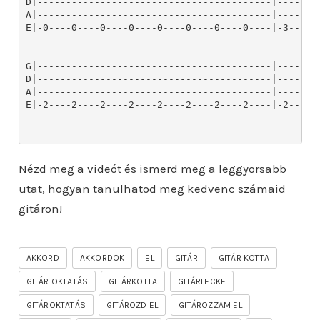
D|-----------------------------------------|--------
A|-----------------------------------------|--------
E|-0----0----0----0----0----0----0----0----|-3----3-
G|-----------------------------------------|--------
D|-----------------------------------------|--------
A|-----------------------------------------|--------
E|-2----2----2----2----2----2----2----2----|-2------
Nézd meg a videót és ismerd meg a leggyorsabb
utat, hogyan tanulhatod meg kedvenc számaid
gitáron!
AKKORD
AKKORDOK
EL
GITÁR
GITÁR KOTTA
GITÁR OKTATÁS
GITÁRKOTTA
GITÁRLECKE
GITÁROKTATÁS
GITÁROZD EL
GITÁROZZAM EL