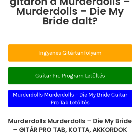
gitáron a Murderdolls –
Murderdolls – Die My
Bride dalt?
Ingyenes Gitártanfolyam
Guitar Pro Program Letöltés
Murderdolls Murderdolls – Die My Bride Guitar
Pro Tab Letöltés
Murderdolls Murderdolls – Die My Bride
– GITÁR PRO TAB, KOTTA, AKKORDOK