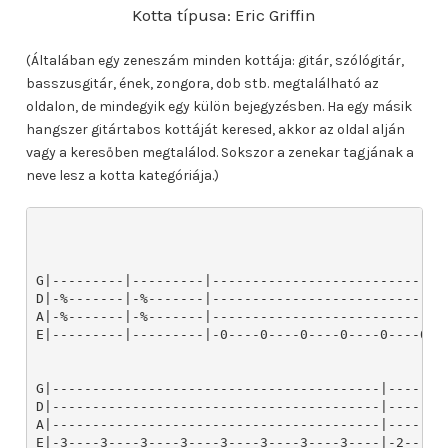
Kotta típusa: Eric Griffin
(Általában egy zeneszám minden kottája: gitár, szólógitár,
basszusgitár, ének, zongora, dob stb. megtalálható az
oldalon, de mindegyik egy külön bejegyzésben. Ha egy másik
hangszer gitártabos kottáját keresed, akkor az oldal alján
vagy a keresőben megtalálod. Sokszor a zenekar tagjának a
neve lesz a kotta kategóriája.)
G|---------|---------|-----------------------------
D|-%-------|-%-------|-----------------------------
A|-%-------|-%-------|-----------------------------
E|---------|---------|-0----0----0----0----0----0--
G|-----------------------------------------|--------
D|-----------------------------------------|--------
A|-----------------------------------------|--------
E|-3----3----3----3----3----3----3----3----|-2----2-