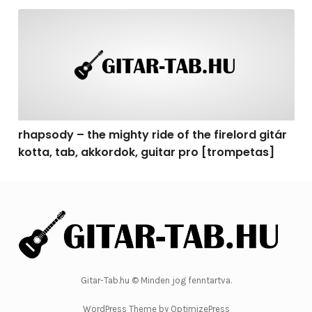
rhapsody – the mighty ride of the firelord gitár kotta, 
rhapsody – the mighty ride of the firelord gitár
kotta, tab, akkordok, guitar pro [trompetas]
Gitar-Tab.hu © Minden jog fenntartva.
WordPress Theme by OptimizePress