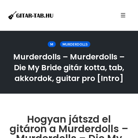
Toggle
naviga
Skip
to
M
MURDERDOLLS
content
Murderdolls – Murderdolls –
Die My Bride gitár kotta, tab,
akkordok, guitar pro [Intro]
Hogyan játszd el
gitáron a Murderdolls –