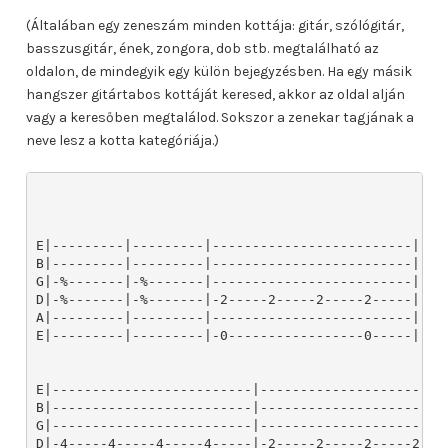
(Általában egy zeneszám minden kottája: gitár, szólógitár,
basszusgitár, ének, zongora, dob stb. megtalálható az
oldalon, de mindegyik egy külön bejegyzésben. Ha egy másik
hangszer gitártabos kottáját keresed, akkor az oldal alján
vagy a keresőben megtalálod. Sokszor a zenekar tagjának a
neve lesz a kotta kategóriája.)
E|---------|---------|-------------------------|----
B|---------|---------|-------------------------|----
G|-%-------|-%-------|-------------------------|----
D|-%-------|-%-------|-2-----2-----2-----2-----|-2--
A|---------|---------|-------------------------|----
E|---------|---------|-0-----------------0-----|----
E|-------------------------|-----------------------
B|-------------------------|-----------------------
G|-------------------------|-----------------------
D|-4-----4-----4-----4-----|-2-----2-----2-----2---