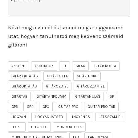
Nézd meg a videót és ismerd meg a leggyorsabb
utat, hogyan tanulhatod meg kedvenc számaid
gitáron!
AKKORD
AKKORDOK
EL
GITÁR
GITÁR KOTTA
GITÁR OKTATÁS
GITÁRKOTTA
GITÁRLECKE
GITÁROKTATÁS
GITÁROZD EL
GITÁROZZAM EL
GITÁRTAB
GITÁRTANFOLYAM
GITÁRTANULÁS
GP
GP3
GP4
GPX
GUITAR PRO
GUITAR PRO TAB
HOGYAN
HOGYAN JÁTSZD
INGYENES
JÁTSSZAM EL
LECKE
LETÖLTÉS
MURDERDOLLS
MURDERDOLLS - DIE MY BRIDE
TAB
TANFOLYAM