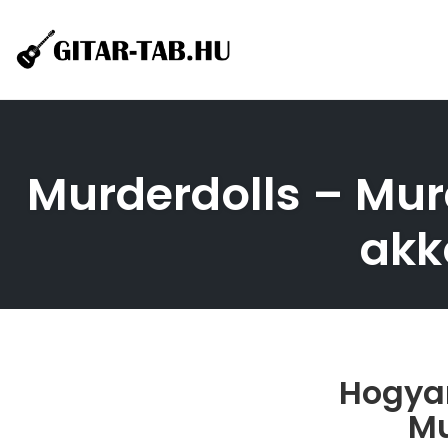
Skip
to
content
Murderdolls – Murd
akk
Hogyan
Mu