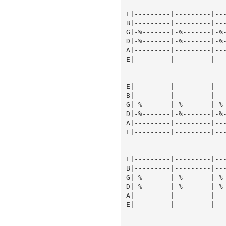
E|---------|---------|---
B|---------|---------|---
G|-%-------|-%-------|-%-
D|-%-------|-%-------|-%-
A|---------|---------|---
E|---------|---------|---
E|---------|---------|---
B|---------|---------|---
G|-%-------|-%-------|-%-
D|-%-------|-%-------|-%-
A|---------|---------|---
E|---------|---------|---
E|---------|---------|---
B|---------|---------|---
G|-%-------|-%-------|-%-
D|-%-------|-%-------|-%-
A|---------|---------|---
E|---------|---------|---