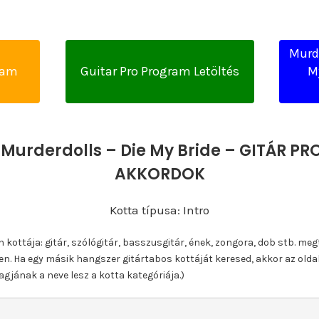
Murde
yam
Guitar Pro Program Letöltés
M
Murderdolls – Die My Bride – GITÁR PR
AKKORDOK
Kotta típusa: Intro
ottája: gitár, szólógitár, basszusgitár, ének, zongora, dob stb. meg
n. Ha egy másik hangszer gitártabos kottáját keresed, akkor az olda
gjának a neve lesz a kotta kategóriája.)