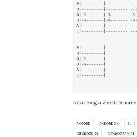
E|---------|---------|---
B|---------|---------|---
G|-%-------|-%-------|-%-
D|-%-------|-%-------|-%-
A|---------|---------|---
E|---------|---------|---
E|---------|

B|---------|

G|-%-------|

D|-%-------|

A|---------|

E|---------|

Nézd meg a videót és isme
AKKORD
AKKORDOK
EL
GITÁROZD EL
GITÁROZZAM EL