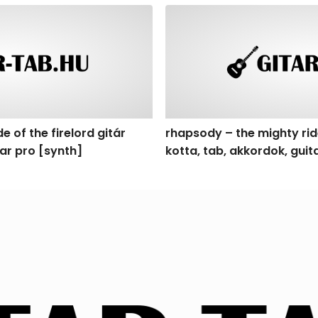
f the firelord gitár kotta, tab, akkordok, guitar pro [synth
rhapsody – the mighty ride o
e of the firelord gitár
rhapsody – the mighty ride
tar pro [synth]
kotta, tab, akkordok, gui