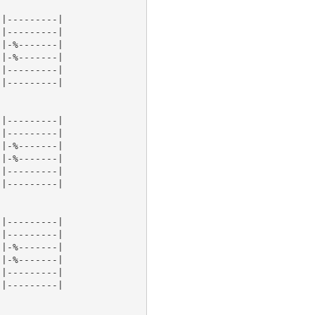
|---------|

|---------|

|-%-------|

|-%-------|

|---------|

|---------|

|---------|

|---------|

|-%-------|

|-%-------|

|---------|

|---------|

|---------|

|---------|

|-%-------|

|-%-------|

|---------|

|---------|
