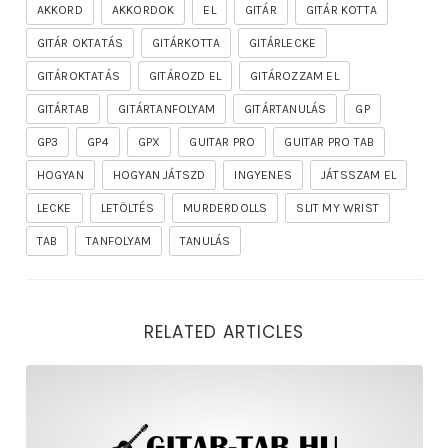
AKKORD
AKKORDOK
EL
GITÁR
GITÁR KOTTA
GITÁR OKTATÁS
GITÁRKOTTA
GITÁRLECKE
GITÁROKTATÁS
GITÁROZD EL
GITÁROZZAM EL
GITÁRTAB
GITÁRTANFOLYAM
GITÁRTANULÁS
GP
GP3
GP4
GPX
GUITAR PRO
GUITAR PRO TAB
HOGYAN
HOGYAN JÁTSZD
INGYENES
JÁTSSZAM EL
LECKE
LETÖLTÉS
MURDERDOLLS
SLIT MY WRIST
TAB
TANFOLYAM
TANULÁS
RELATED ARTICLES
rhapsody – the mighty ride of the firelord gitár kotta,