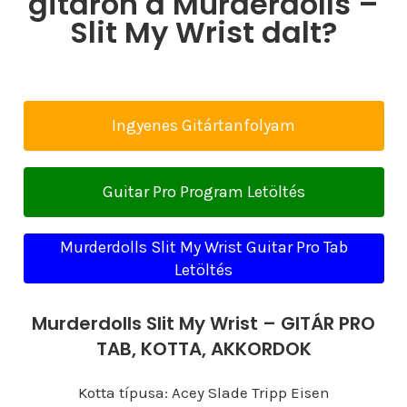
gitáron a Murderdolls –
Slit My Wrist dalt?
Ingyenes Gitártanfolyam
Guitar Pro Program Letöltés
Murderdolls Slit My Wrist Guitar Pro Tab
Letöltés
Murderdolls Slit My Wrist – GITÁR PRO
TAB, KOTTA, AKKORDOK
Kotta típusa: Acey Slade Tripp Eisen