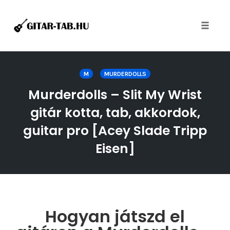
Toggle
naviga
Skip
to
M
MURDERDOLLS
content
Murderdolls – Slit My Wrist
gitár kotta, tab, akkordok,
guitar pro [Acey Slade Tripp
Eisen]
Hogyan játszd el