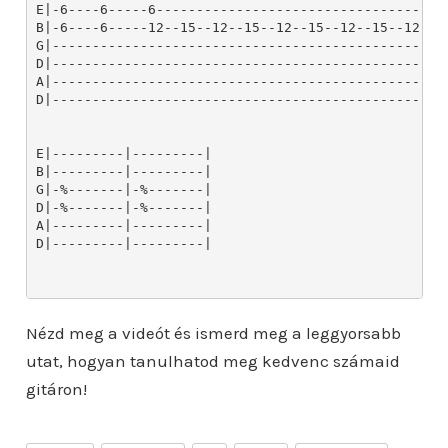
Nézd meg a videót és ismerd meg a leggyorsabb
utat, hogyan tanulhatod meg kedvenc számaid
gitáron!