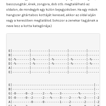
basszusgitár, ének, zongora, dob stb. megtalálható az
oldalon, de mindegyik egy külön bejegyzésben. Ha egy másik
hangszer gitártabos kottáját keresed, akkor az oldal alján
vagy a keresőben megtalálod. Sokszor a zenekar tagjának a
neve lesz a kotta kategóriája.)
E|---------|---------|---------|---------|---------
B|---------|---------|---------|---------|---------
G|-%-------|-%-------|-%-------|-%-------|-%-------
D|-%-------|-%-------|-%-------|-%-------|-%-------
A|---------|---------|---------|---------|---------
E|---------|---------|---------|---------|---------
E|-------------------------------------------|------
B|-------------------------------------------|------
G|-0-----0--2-----2---%----3---------%-------|------
D|-0-----0--2-----2---%----3----2----%--2----|-2----
A|----------0-----0--------1----2-------2----|-2----