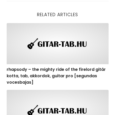
RELATED ARTICLES
rhapsody – the mighty ride of the firelord gitár kotta,
rhapsody – the mighty ride of the firelord gitár
kotta, tab, akkordok, guitar pro [segundas
vocesbajas]
rhapsody – the mighty ride of the firelord gitár kotta,