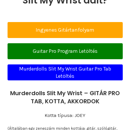
Slit My Wrist dalt?
Ingyenes Gitártanfolyam
Guitar Pro Program Letöltés
Murderdolls Slit My Wrist Guitar Pro Tab
Letöltés
Murderdolls Slit My Wrist – GITÁR PRO
TAB, KOTTA, AKKORDOK
Kotta típusa: JOEY
(Általában egy zeneszám minden kottája: gitár, szólógitár,