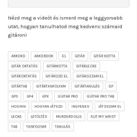
Nézd meg a videót és ismerd meg a leggyorsabb
utat, hogyan tanulhatod meg kedvenc számaid
gitáron!
AKKORD
AKKORDOK
EL
GITÁR
GITÁR KOTTA
GITÁR OKTATÁS
GITÁRKOTTA
GITÁRLECKE
GITÁROKTATÁS
GITÁROZD EL
GITÁROZZAM EL
GITÁRTAB
GITÁRTANFOLYAM
GITÁRTANULÁS
GP
GP3
GP4
GPX
GUITAR PRO
GUITAR PRO TAB
HOGYAN
HOGYAN JÁTSZD
INGYENES
JÁTSSZAM EL
LECKE
LETÖLTÉS
MURDERDOLLS
SLIT MY WRIST
TAB
TANFOLYAM
TANULÁS