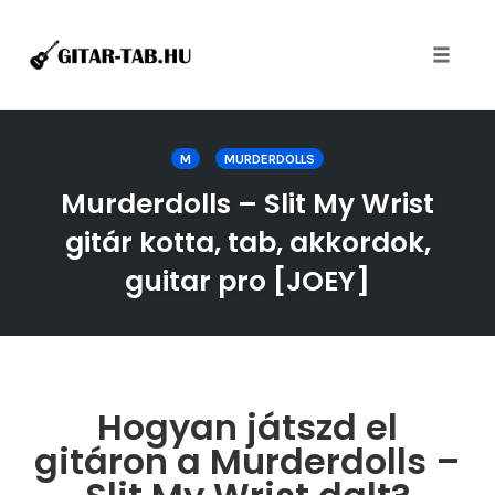
Toggle
naviga
Skip
to
M
MURDERDOLLS
content
Murderdolls – Slit My Wrist
gitár kotta, tab, akkordok,
guitar pro [JOEY]
Hogyan játszd el
gitáron a Murderdolls –