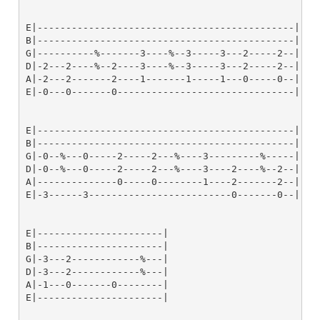
E|---------------------------------------------|----
B|---------------------------------------------|----
G|----------%-------3----%--3-----3---2-----2--|-2--
D|-2---2----%--2----3----%--3-----3---2-----2--|-2--
A|-2---2-------2----1-------1-----1---0-----0--|-0--
E|-0---0-------0-------------------------------|----
E|---------------------------------------------|----
B|---------------------------------------------|----
G|-0--%---0-----2-----2---%----3---------%-----|----
D|-0--%---0-----2-----2---%----3----2----%--2--|-2--
A|--------------0-----0--------1----2-------2--|-2--
E|-3------3-------------------------0-------0--|-0--
E|----------------------|

B|----------------------|

G|-3---2------------%---|

D|-3---2------------%---|

A|-1---0-------0--------|

E|----------------------|
