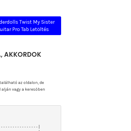
erdolls Twist My Sister
uitar Pro Tab Letöltés
TA, AKKORDOK
található az oldalon, de
l alján vagy a keresőben