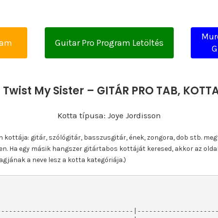
Murd
yam
Guitar Pro Program Letöltés
G
 Twist My Sister – GITÁR PRO TAB, KOT
Kotta típusa: Joye Jordisson
ottája: gitár, szólógitár, basszusgitár, ének, zongora, dob stb. meg
n. Ha egy másik hangszer gitártabos kottáját keresed, akkor az olda
gjának a neve lesz a kotta kategóriája.)