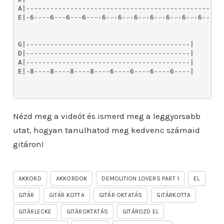
Nézd meg a videót és ismerd meg a leggyorsabb
utat, hogyan tanulhatod meg kedvenc számaid
gitáron!
AKKORD
AKKORDOK
DEMOLITION LOVERS PART 1
EL
GITÁR
GITÁR KOTTA
GITÁR OKTATÁS
GITÁRKOTTA
GITÁRLECKE
GITÁROKTATÁS
GITÁROZD EL