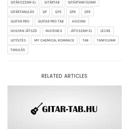
GITÁROZZAM EL
GITÁRTAB
GITÁRTANFOLYAM
GITÁRTANULÁS
GP
GP3
GP4
GPX
GUITAR PRO
GUITAR PRO TAB
HOGYAN
HOGYAN JÁTSZD
INGYENES
JÁTSSZAM EL
LECKE
LETÖLTÉS
MY CHEMICAL ROMANCE
TAB
TANFOLYAM
TANULÁS
RELATED ARTICLES
rhapsody – the mighty ride of the firelord gitár kotta,