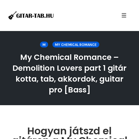
Toggle
naviga
Skip
to
M
MY CHEMICAL ROMANCE
content
My Chemical Romance –
Demolition Lovers part 1 gitár
kotta, tab, akkordok, guitar
pro [Bass]
Hogyan játszd el