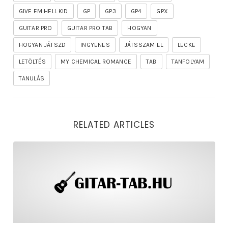
GIVE EM HELL KID
GP
GP3
GP4
GPX
GUITAR PRO
GUITAR PRO TAB
HOGYAN
HOGYAN JÁTSZD
INGYENES
JÁTSSZAM EL
LECKE
LETÖLTÉS
MY CHEMICAL ROMANCE
TAB
TANFOLYAM
TANULÁS
RELATED ARTICLES
rhapsody – the mighty ride of the firelord gitár kotta,