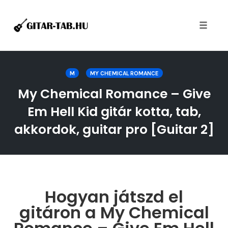
Toggle
naviga
Skip
to
M
MY CHEMICAL ROMANCE
content
My Chemical Romance – Give
Em Hell Kid gitár kotta, tab,
akkordok, guitar pro [Guitar 2]
Hogyan játszd el
gitáron a My Chemical