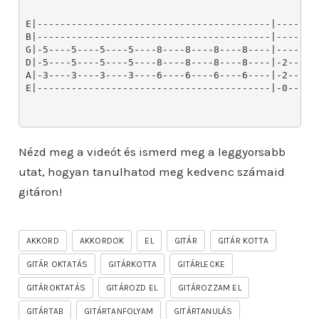
Nézd meg a videót és ismerd meg a leggyorsabb
utat, hogyan tanulhatod meg kedvenc számaid
gitáron!
AKKORD
AKKORDOK
EL
GITÁR
GITÁR KOTTA
GITÁR OKTATÁS
GITÁRKOTTA
GITÁRLECKE
GITÁROKTATÁS
GITÁROZD EL
GITÁROZZAM EL
GITÁRTAB
GITÁRTANFOLYAM
GITÁRTANULÁS