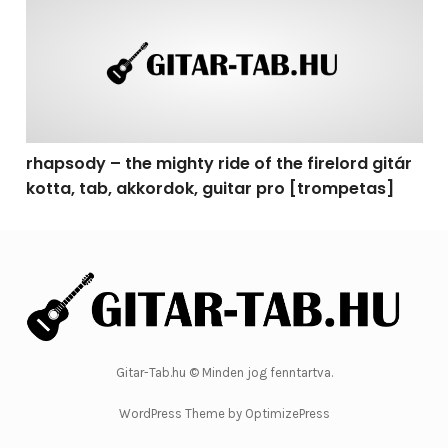
rhapsody – the mighty ride of the firelord gitár
kotta, tab, akkordok, guitar pro [trompetas]
Gitar-Tab.hu © Minden jog fenntartva.
WordPress Theme by OptimizePress