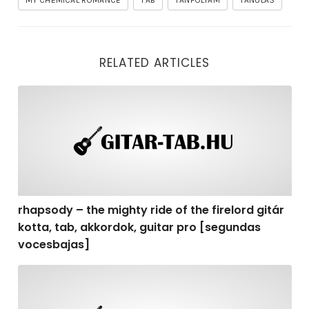
MY CHEMICAL ROMANCE
TAB
TANFOLYAM
TANULÁS
RELATED ARTICLES
rhapsody – the mighty ride of the firelord gitár kotta,
rhapsody – the mighty ride of the firelord gitár
kotta, tab, akkordok, guitar pro [segundas
vocesbajas]
rhapsody – the mighty ride of the firelord gitár kotta,