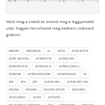
E|-0------5------|-5-------|-5-------|-5-------|-5--
Nézd meg a videót és ismerd meg a leggyorsabb
utat, hogyan tanulhatod meg kedvenc számaid
gitáron!
AKKORD
AKKORDOK
EL
GITÁR
GITÁR KOTTA
GITÁR OKTATÁS
GITÁRKOTTA
GITÁRLECKE
GITÁROKTATÁS
GITÁROZD EL
GITÁROZZAM EL
GITÁRTAB
GITÁRTANFOLYAM
GITÁRTANULÁS
GP
GP3
GP4
GPX
GUITAR PRO
GUITAR PRO TAB
HELENA
HOGYAN
HOGYAN JÁTSZD
INGYENES
JÁTSSZAM EL
LECKE
LETÖLTÉS