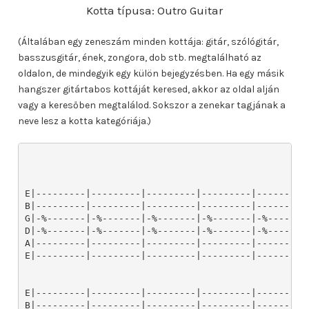
Kotta típusa: Outro Guitar
(Általában egy zeneszám minden kottája: gitár, szólógitár,
basszusgitár, ének, zongora, dob stb. megtalálható az
oldalon, de mindegyik egy külön bejegyzésben. Ha egy másik
hangszer gitártabos kottáját keresed, akkor az oldal alján
vagy a keresőben megtalálod. Sokszor a zenekar tagjának a
neve lesz a kotta kategóriája.)
E|---------|---------|---------|---------|---------|
B|---------|---------|---------|---------|---------|
G|-%-------|-%-------|-%-------|-%-------|-%-------|
D|-%-------|-%-------|-%-------|-%-------|-%-------|
A|---------|---------|---------|---------|---------|
E|---------|---------|---------|---------|---------|
E|---------|---------|---------|---------|---------|
B|---------|---------|---------|---------|---------|