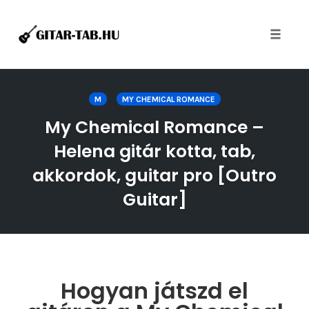
Toggle
naviga
Skip
to
M
MY CHEMICAL ROMANCE
content
My Chemical Romance –
Helena gitár kotta, tab,
akkordok, guitar pro [Outro
Guitar]
Hogyan játszd el