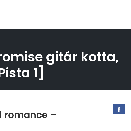
omise gitár kotta,
Pista 1]
al romance –