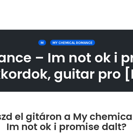
M
MY CHEMICAL ROMANCE
ce – Im not ok i pr
kordok, guitar pro [
zd el gitáron a My chemic
Im not ok i promise dalt?