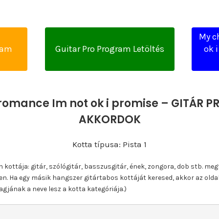
My c
yam
Guitar Pro Program Letöltés
ok 
omance Im not ok i promise – GITÁR P
AKKORDOK
Kotta típusa: Pista 1
ottája: gitár, szólógitár, basszusgitár, ének, zongora, dob stb. meg
n. Ha egy másik hangszer gitártabos kottáját keresed, akkor az olda
gjának a neve lesz a kotta kategóriája.)