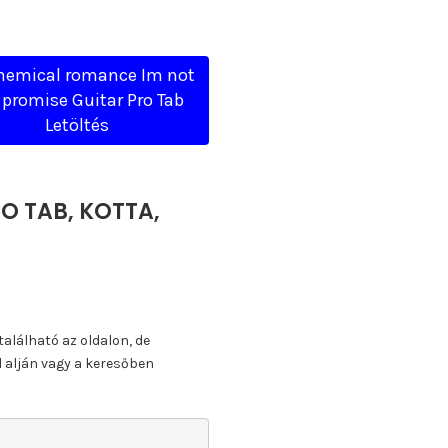
hemical romance Im not
i promise Guitar Pro Tab
Letöltés
RO TAB, KOTTA,
található az oldalon, de
l alján vagy a keresőben