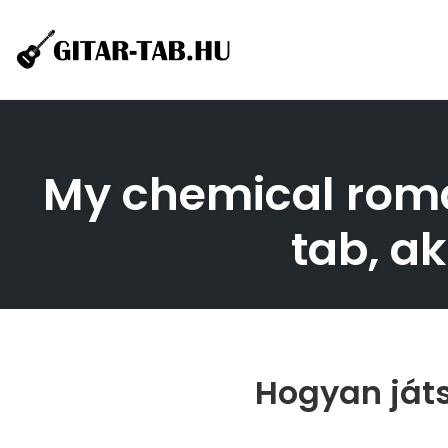
Skip
to
content
My chemical roman
tab, ak
Hogyan játs