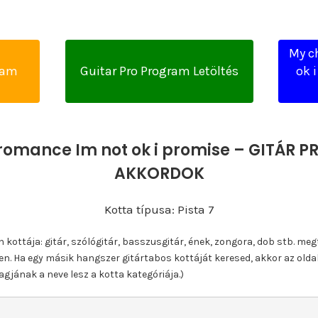
My c
yam
Guitar Pro Program Letöltés
ok 
omance Im not ok i promise – GITÁR P
AKKORDOK
Kotta típusa: Pista 7
ottája: gitár, szólógitár, basszusgitár, ének, zongora, dob stb. meg
n. Ha egy másik hangszer gitártabos kottáját keresed, akkor az olda
gjának a neve lesz a kotta kategóriája.)