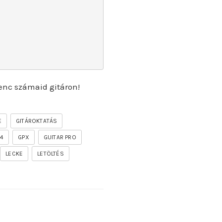
enc számaid gitáron!
E
GITÁROKTATÁS
P4
GPX
GUITAR PRO
LECKE
LETÖLTÉS