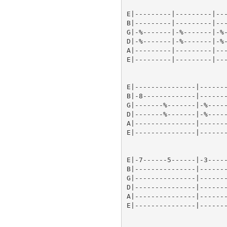
E|---------|---------|---
B|---------|---------|---
G|-%-------|-%-------|-%-
D|-%-------|-%-------|-%-
A|---------|---------|---
E|---------|---------|---
E|---------------|-------
B|-8-------------|-------
G|-------%-------|-%-----
D|-------%-------|-%-----
A|---------------|-------
E|---------------|-------
E|-7------5------|-3-----
B|---------------|-------
G|---------------|-------
D|---------------|-------
A|---------------|-------
E|---------------|-------