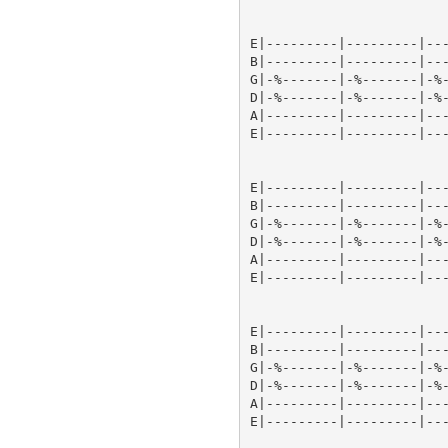
E|---------|---------|---
B|---------|---------|---
G|-%-------|-%-------|-%-
D|-%-------|-%-------|-%-
A|---------|---------|---
E|---------|---------|---
E|---------|---------|---
B|---------|---------|---
G|-%-------|-%-------|-%-
D|-%-------|-%-------|-%-
A|---------|---------|---
E|---------|---------|---
E|---------|---------|---
B|---------|---------|---
G|-%-------|-%-------|-%-
D|-%-------|-%-------|-%-
A|---------|---------|---
E|---------|---------|---