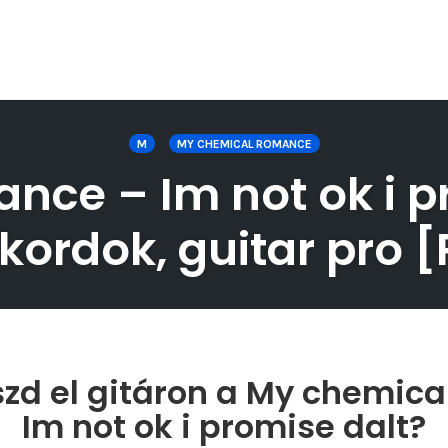
M
MY CHEMICAL ROMANCE
ce – Im not ok i pr
kordok, guitar pro [
zd el gitáron a My chemic
Im not ok i promise dalt?