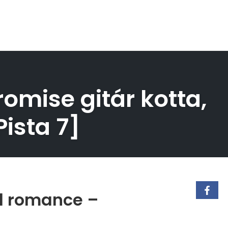
omise gitár kotta,
Pista 7]
al romance –