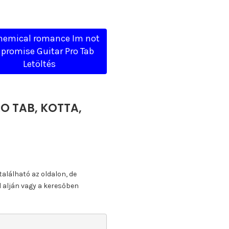
hemical romance Im not
i promise Guitar Pro Tab
Letöltés
RO TAB, KOTTA,
található az oldalon, de
l alján vagy a keresőben