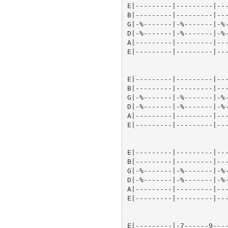
E|---------|---------|---
B|---------|---------|---
G|-%-------|-%-------|-%-
D|-%-------|-%-------|-%-
A|---------|---------|---
E|---------|---------|---
E|---------|---------|---
B|---------|---------|---
G|-%-------|-%-------|-%-
D|-%-------|-%-------|-%-
A|---------|---------|---
E|---------|---------|---
E|---------|---------|---
B|---------|---------|---
G|-%-------|-%-------|-%-
D|-%-------|-%-------|-%-
A|---------|---------|---
E|---------|---------|---
E|---------|-7------9----