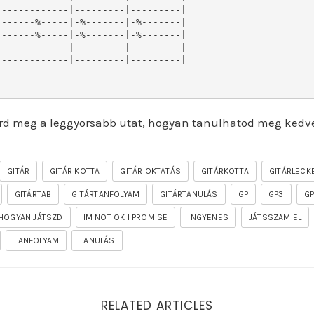
------------|---------|---------|

------%-----|-%-------|-%-------|

------%-----|-%-------|-%-------|

------------|---------|---------|

------------|---------|---------|

rd meg a leggyorsabb utat, hogyan tanulhatod meg kedv
GITÁR
GITÁR KOTTA
GITÁR OKTATÁS
GITÁRKOTTA
GITÁRLECK
GITÁRTAB
GITÁRTANFOLYAM
GITÁRTANULÁS
GP
GP3
G
HOGYAN JÁTSZD
IM NOT OK I PROMISE
INGYENES
JÁTSSZAM EL
TANFOLYAM
TANULÁS
RELATED ARTICLES