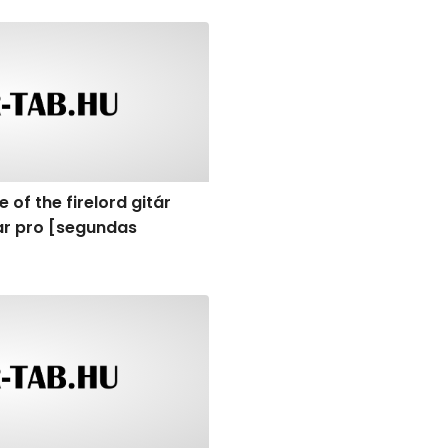
undas vocesbajas]
f the firelord gitár kotta, tab, akkordok, guitar pro [segu
 of the firelord gitár
tar pro [segundas
]
f the firelord gitár kotta, tab, akkordok, guitar pro [tromp