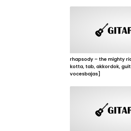
rhapsody – the mighty ride 
rhapsody – the mighty rid
kotta, tab, akkordok, gu
vocesbajas]
rhapsody – the mighty ride o