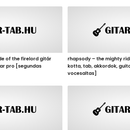
of the firelord gitár kotta, tab, akkordok, guitar pro [seg
rhapsody – the mighty ride o
e of the firelord gitár
rhapsody – the mighty ride
itar pro [segundas
kotta, tab, akkordok, gui
vocesaltas]
f the firelord gitár kotta, tab, akkordok, guitar pro [synth
rhapsody – the mighty ride o