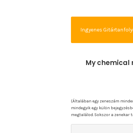
Ingyenes Gitártanfol
My chemical r
(Általában egy zeneszám minden k
mindegyik egy külön bejegyzésbe
megtalálod. Sokszor a zenekar ta