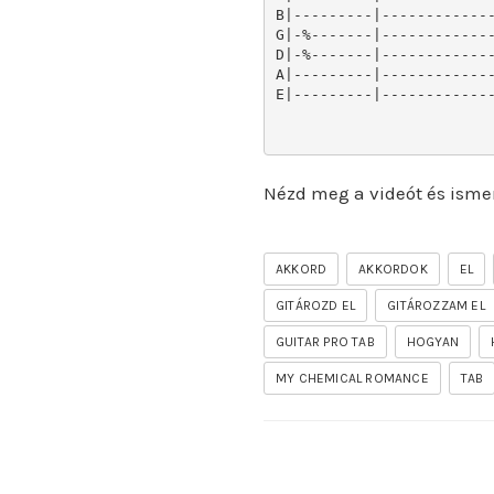
B|---------|-------------
G|-%-------|-------------
D|-%-------|-------------
A|---------|-------------
E|---------|-------------
Nézd meg a videót és isme
AKKORD
AKKORDOK
EL
GITÁROZD EL
GITÁROZZAM EL
GUITAR PRO TAB
HOGYAN
MY CHEMICAL ROMANCE
TAB