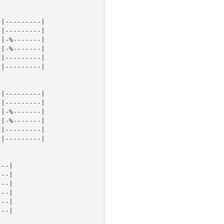
|---------|

|---------|

|-%-------|

|-%-------|

|---------|

|---------|

|---------|

|---------|

|-%-------|

|-%-------|

|---------|

|---------|

--|

--|

--|

--|

--|

--|
