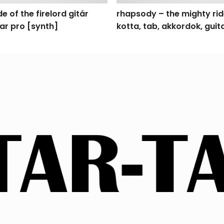
e of the firelord gitár
rhapsody – the mighty ride
tar pro [synth]
kotta, tab, akkordok, gui